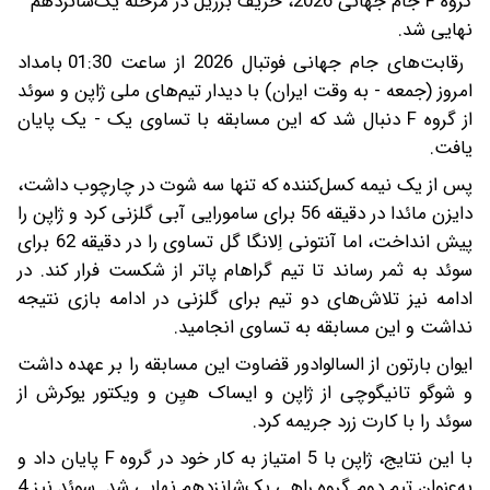
گروه F جام جهانی 2026، حریف برزیل در مرحله یک‌شانزدهم
نهایی شد.
رقابت‌های جام جهانی فوتبال 2026 از ساعت 01:30 بامداد
امروز (جمعه - به وقت ایران) با دیدار تیم‌های ملی ژاپن و سوئد
از گروه F دنبال شد که این مسابقه با تساوی یک - یک پایان
یافت.
پس از یک نیمه کسل‌کننده که تنها سه شوت در چارچوب داشت،
دایزن مائدا در دقیقه 56 برای سامورایی آبی گلزنی کرد و ژاپن را
پیش انداخت، اما آنتونی اِلانگا گل تساوی را در دقیقه 62 برای
سوئد به ثمر رساند تا تیم گراهام پاتر از شکست فرار کند. در
ادامه نیز تلاش‌های دو تیم برای گلزنی در ادامه بازی نتیجه
نداشت و این مسابقه به تساوی انجامید.
ایوان بارتون از السالوادور قضاوت این مسابقه را بر عهده داشت
و شوگو تانیگوچی از ژاپن و ایساک هیِن و ویکتور یوکرش از
سوئد را با کارت زرد جریمه کرد.
با این نتایج، ژاپن با 5 امتیاز به کار خود در گروه F پایان داد و
به‌عنوان تیم دوم گروه راهی یک‌شانزدهم نهایی شد. سوئد نیز 4