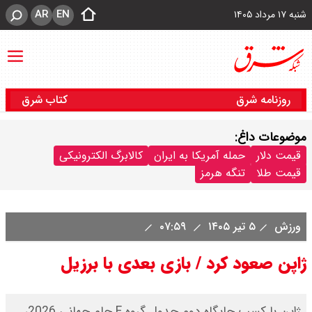
AR
EN
شنبه ۱۷ مرداد ۱۴۰۵
روزنامه شرق
کتاب شرق
موضوعات داغ:
قیمت دلار
حمله آمریکا به ایران
کالابرگ الکترونیکی
قیمت طلا
تنگه هرمز
ورزش
۵ تیر ۱۴۰۵
۰۷:۵۹
ژاپن صعود کرد / بازی بعدی با برزیل
​ژاپن با کسب جایگاه دوم جدول گروه F جام جهانی 2026،