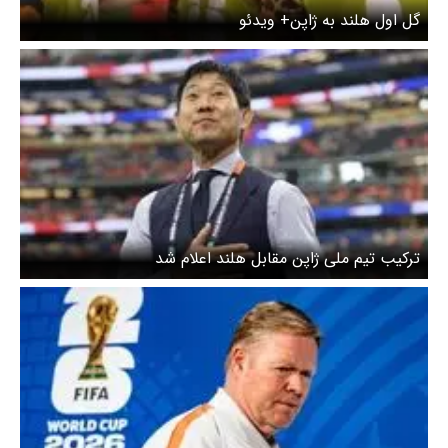
گل اول هلند به ژاپن+ ویدئو
ترکیب تیم ملی ژاپن مقابل هلند اعلام شد