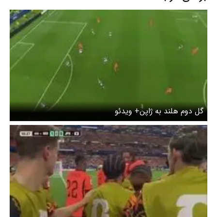
گل دوم هلند به ژاپن+ ویدئو