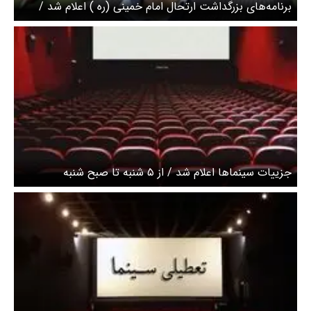
برنامه‌های بزرگداشت ارتحال امام خمینی (ره ) اعلام شد /
حسن خمینی سخنرانی نمی‌کند
جزییات سینماها اعلام شد / از ۵ شنبه تا صبح شنبه