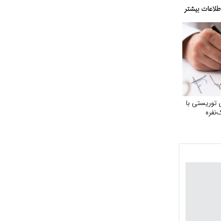
 توریستی با
‌نفره