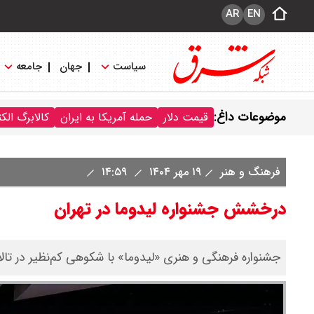
AR
EN
سیاست
جهان
جامعه
موضوعات داغ:
قیمت دلار
حمله آمریکا به ایران
کالابرگ الک
فرهنگ و هنر
۱۹ مهر ۱۴۰۴
۱۴:۵۹
درخشش جشنواره لیدوما در تهران
جشنواره فرهنگی و هنری «لیدوما» با شکوهی کم‌نظیر در تالار