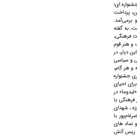
نواره ای؛
ان، پرداخت
 برمی‌آمد.
. به گفته
اث فرهنگی،
 و هنر قوم
ین دیار، در
عی و سیاسی
 و هر گام،
ری جشنواره
برای احیای
لیدوما» در
 فرهنگی با
زه ، شهدای
ام‌پور با
 حوزه لباس و نماد های
مدی ریس آتش