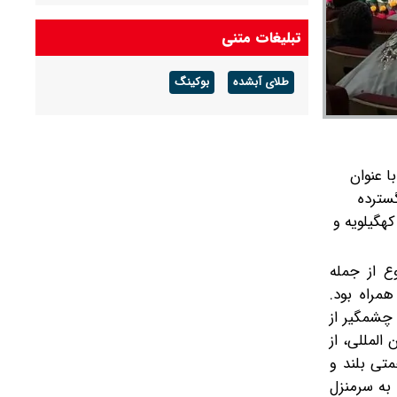
جزئیات جدید درباره زمان خاکسپاری مریم همتیان
تبلیغات متنی
طلای آبشده
بوکینگ
ا عنوان
ر گسترده
هگیلویه و
ع از جمله
مراه بود.
 چشمگیر از
المللی، از
متی بلند و
 به سرمنزل