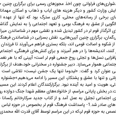
شواری‌های فراوانی چون اخذ مجوزهای رسمی برای برگزاری چنین جش
 همایش وزارت کشور و دیگر هزینه های ایاب و ذهاب و اسکان مهمان
های برخی از رسانه‌های محلی، کاری سترگ بود که تنها از عهده او
گویی از عشق به فرهنگ بومی و تعهد اجتماعی را به نمایش گذاشت
ای اثرگذار قوم لر در کشور تبدیل شده و نقشی مهم در شناساندن میر
‌گمان، برگزاری چنین آیین‌هایی، نقش بسزایی در شناساندن فرهنگ
ی از شکوه و اصالت قومی‌ اند، بلکه بستری فراهم می‌آورند تا فرزندان ا
ار کنند، اندیشه‌ها را در هم آمیزند و برای کنش‌های فرهنگی، اجتما
م‌افزایی نسل‌ها و تجلی روح جمعی قوم لر است؛ آیینی که با هر نغمه
اجتماعی هموار می‌سازد. دبیر جشنواره در سخنرانی خود،هدف از برگزا
یرانی عنوان کرد و گفت: «لیدوما تنها یک جشن نیست؛ تلاشی است 
ی و تنها با عشق و پشتکار، این مسیر را ادامه می‌دهیم.»جشنواره «
ی، هویت و امید به آینده نبود. برگزارکنندگان اعلام کردند این مسیر
شت.در بخش پایانی مراسم، از خانواده‌های معظم شهدا جنگ دوازده رو
تماعی تجلیل به عمل آمد و از کتاب جدید سرکارخانم رکسانا ضرغ
عنوان «طلای سفید، دنا باریجه» رونمایی شد. همچنین بیانه های صادر شد.1- پاسداشت فرهنگ قوم لر بخصوص در
و وقف تخصص به حوزه قوم لر،که در این مراسم توسط آقای قدرت الله مح