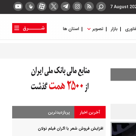
7 August 20
شــــــرق
ناوری
بازار
تصویر
استان ها
کتاب شرق
روزنامه شرق
آخرین اخبار
پربازدیدترین
افزایش فروش شعر با اکران فیلم نولان