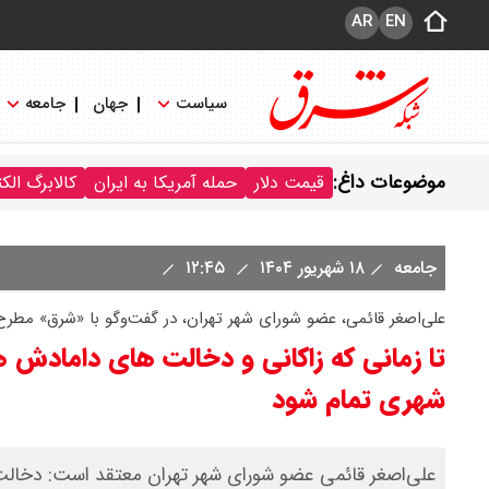
AR
EN
سیاست
جهان
جامعه
موضوعات داغ:
قیمت دلار
حمله آمریکا به ایران
کالابرگ الک
جامعه
۱۸ شهریور ۱۴۰۴
۱۲:۴۵
علی‌اصغر قائمی، عضو شورای شهر تهران، در گفت‌وگو با «شرق» مطرح 
تا زمانی که زاکانی و دخالت های دامادش 
شهری تمام شود
علی‌اصغر قائمی عضو شورای شهر تهران معتقد است: دخالت‌ه