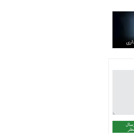
اری
سال
ظر