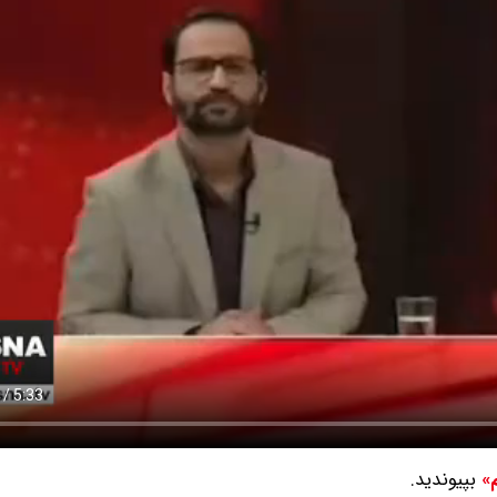
بپیوندید.
م»