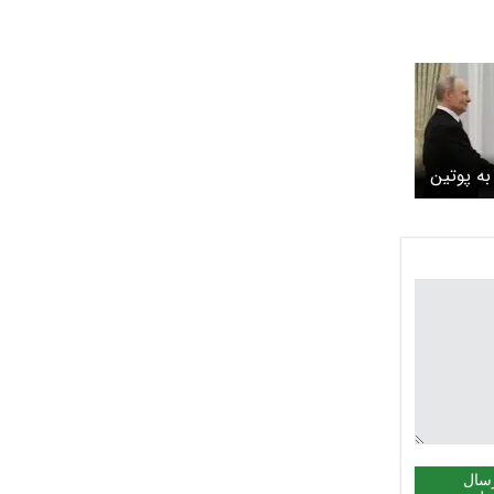
 به پوتین
سال