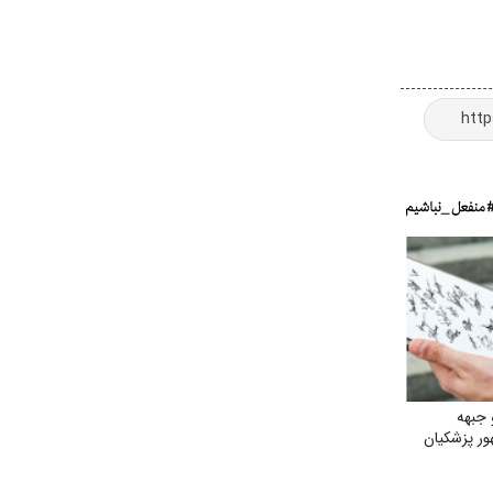
 جبهه
ور پزشکیان