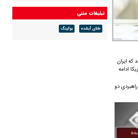
رد می‌کنیم
تبلیغات متنی
کیهان دستور حمله صادر کرد!
طلای آبشده
بوکینگ
قاب عکس دختر سیدحسن خمینی در کتابخانه
شخصی نوه امام + عکس
د که ایران
کا ادامه
راهبردی دو