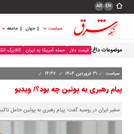
AR
EN
سیاست
جهان
جامعه
موضوعات داغ:
قیمت دلار
حمله آمریکا به ایران
کالابرگ الک
سیاست
۳۱ فروردین ۱۴۰۴
۱۴:۴۷
پیام رهبری به پوتین چه بود؟/ ویدیو
سفیر ایران در روسیه گفت: پیام رهبری به پوتین حامل تاکید ب