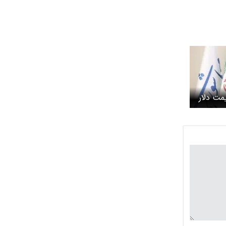
مت دلار
ت و