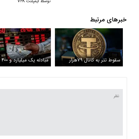
توسط ایمپلنت V۲K
خبرهای مرتبط
سقوط تتر به کانال ۷۹هزار
مبا
تومان
دلار در بازار یکپارچه ارز