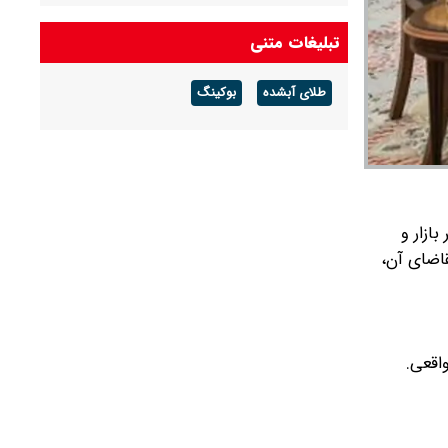
شکست می‌خورد/ شرایط کشور پیچیده است، قبل
از جنگ هم پیچیده بود و جنگ هم آن را مضاعف‌
تبلیغات متنی
کرده است
طلای آبشده
بوکینگ
پزشکیان: مشروطه نقطه عطف بیداری و
آزادی‌خواهی ملت ایران بود
امیر دریادار منصور فلاحی درگذشت
ازار و
قاضای آن،