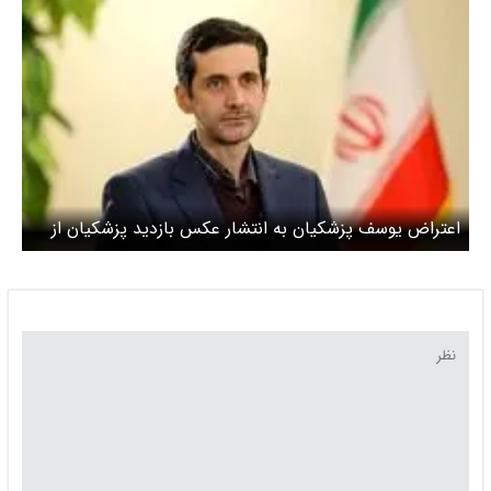
اعتراض یوسف پزشکیان به انتشار عکس بازدید پزشکیان از
وزارت کشور / دوست داشتم پدر را ببینم، امکانش فراهم نشد