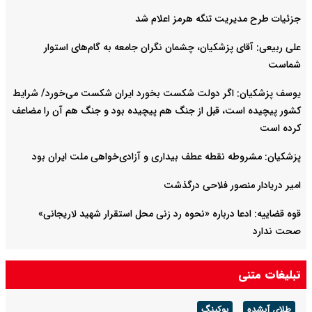
جزئیات طرح مدیریت تنگه هرمز اعلام شد
علی ربیعی: آقای پزشکیان، چشمان نگران جامعه به گام‌های استوار
شماست
یوسف پزشکیان: اگر دولت شکست بخورد ایران شکست می‌خورد/ شرایط
کشور پیچیده است، قبل از جنگ هم پیچیده بود و جنگ هم آن را مضاعف‌
کرده است
پزشکیان: مشروطه نقطه عطف بیداری و آزادی‌خواهی ملت ایران بود
امیر دریادار منصور فلاحی درگذشت
قوه قضاییه: ادعا درباره «نحوه رد زنی محل استقرار شهید لاریجانی»
صحت ندارد
سرپرست وزارت دفاع: دست نیروهای مسلح برای پاسخ به تهدیدات پُر
تبلیغات متنی
است
طلای آبشده
بوکینگ