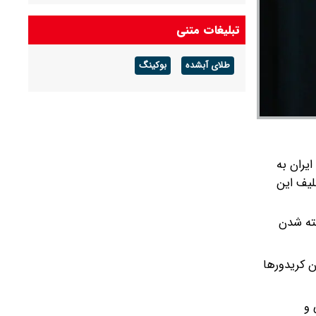
سخنگوی ارتش: ارتش ایران امروز به رغم دو جنگ
گذشته در آمادگی بسیار مناسبی قرار دارد
تبلیغات متنی
ارتباط سربازان آمریکایی با بنی‌صدر
طلای آبشده
بوکینگ
روایت عبور از بحران
ایران به
لیف این
ریح کرد: برداشته شدن
ن کریدورها
 و