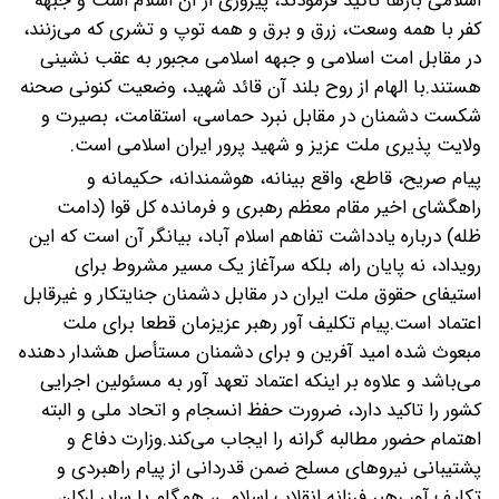
اسلامی بارها تاکید فرمودند، پیروزی از آن اسلام است و جبهه
کفر با همه وسعت، زرق و برق و همه توپ و تشری که می‌زنند،
در مقابل امت اسلامی و جبهه اسلامی مجبور به عقب نشینی
هستند.با الهام از روح بلند آن قائد شهید، وضعیت کنونی صحنه
شکست دشمنان در مقابل نبرد حماسی، استقامت، بصیرت و
ولایت پذیری ملت عزیز و شهید پرور ایران اسلامی است.
پیام صریح، قاطع، واقع بینانه، هوشمندانه، حکیمانه و
راهگشای اخیر مقام معظم رهبری و فرمانده کل قوا (دامت
ظله) درباره یادداشت تفاهم اسلام آباد، بیانگر آن است که این
رویداد، نه پایان راه، بلکه سرآغاز یک مسیر مشروط برای
استیفای حقوق ملت ایران در مقابل دشمنان جنایتکار و غیرقابل
اعتماد است.پیام تکلیف آور رهبر عزیزمان قطعا برای ملت
مبعوث شده امید آفرین و برای دشمنان مستأصل هشدار دهنده
می‌باشد و علاوه بر اینکه اعتماد تعهد آور به مسئولین اجرایی
کشور را تاکید دارد، ضرورت حفظ انسجام و اتحاد ملی و البته
اهتمام حضور مطالبه گرانه را ایجاب می‌کند.وزارت دفاع و
پشتیبانی نیروهای مسلح ضمن قدردانی از پیام راهبردی و
تکلیف آور رهبر فرزانه انقلاب اسلامی، همگام با سایر ارکان