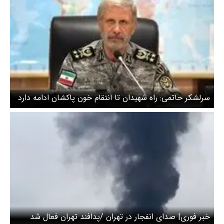
سرلشکر حاتمی: راه شهیدان تا انتقام خون پاک‍شان ادامه دارد
خبر فوری‌| صدای انفجار در تهران /پدافند تهران فعال شد