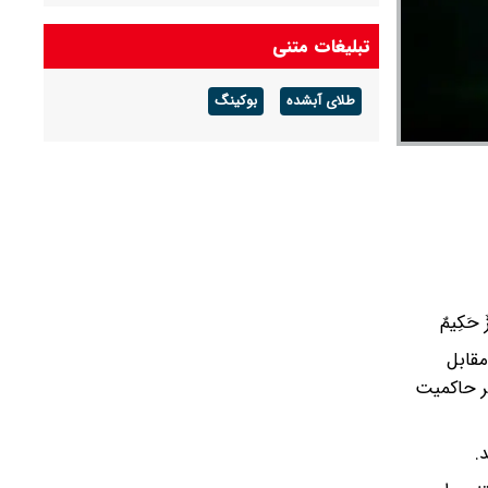
حاجی‌دلیگانی:دولت لایحه کنوانسیون دریای خزر را
تبلیغات متنی
به مجلس بدهد با همکاری نمایندگان انقلابی آن را
رد می‌کنیم
طلای آبشده
بوکینگ
کیهان دستور حمله صادر کرد!
یزٌ حَکِیمٌ
مقابل
یر حاکمیت
.