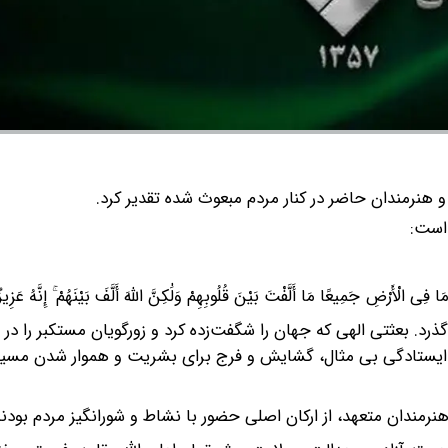
 هنرمندان حاضر در کنار مردم مبعوث شده تقدیر کرد.
 است:
مَا فِی الْأَرْضِ جَمِیعًا مَا أَلَّفْتَ بَیْنَ قُلُوبِهِمْ وَلَٰکِنَّ اللَّهَ أَلَّفَ بَیْنَهُمْ ۚ إِنَّهُ عَزِ
. بعثتی الهی که جهان را شگفت‌زده کرد و زورگویان مستکبر را در 
 این ایستادگی بی مثال، گشایش و فرج برای بشریت و هموار شدن مس
نرمندان متعهد، از ارکان اصلی حضور با نشاط و شورانگیز مردم بودند