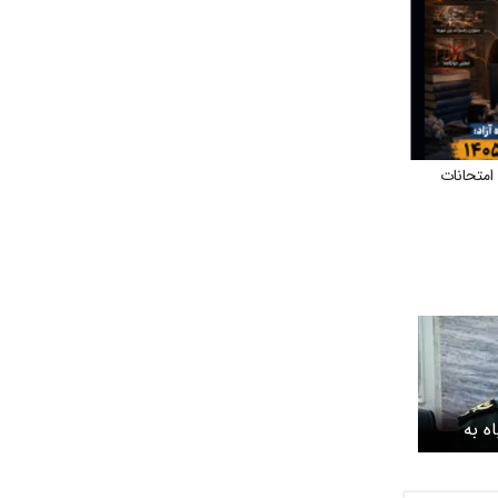
امتحانات
ه به
یم