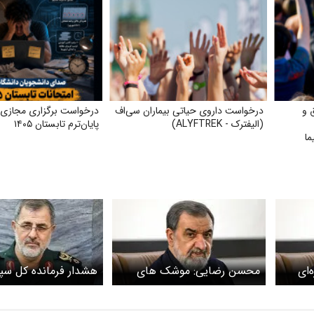
 و
درخواست داروی حیاتی بیماران سی‌اف
درخواست برگزاری مجازی 
(الیفترک - ALYFTREK)
پایان‌ترم تابستان ۱۴۰۵
ما
‌ای
محسن رضایی: موشک های
هشدار فرمانده کل سپا
ران و
ناوکُش در اختیار داریم
ترامپ: دست به ماشه‌ا