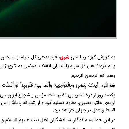
به گزارش گروه رسانه‌ای
شرق
،
فرماندهی کل سپاه از مداحان و
پیام فرماندهی کل سپاه پاسداران انقلاب اسلامی به شرح زیر
بسم الله الرحمن الرحیم
هُوَ الَّذِی أَیَّدَکَ بِنَصْرِهِ وَبِالْمُؤْمِنِینَ وَأَلَّفَ بَیْنَ قُلُوبِهِمْ ۚ لَوْ أَنْفَقْتَ 
یکصد روز از درخشش بی نظیر ملت مؤمن و شجاع ایران می‌گذرد
اراده‌ی ملتی بصیر و مقاوم تسلیم کرد و ان‌شاءالله پاداش
قسط و عدل بر جهان خواهد بود.
در این حماسه ماندگار، ستایشگران اهل بیت علیهم السلام و ه