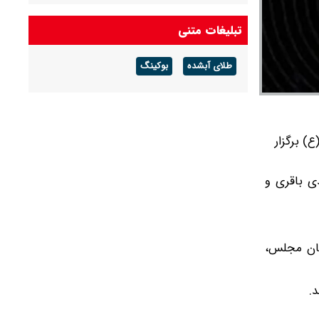
لاشه F۱۵ منهدم‌شده آمریکا توسط سامانه‌ی نوین
تبلیغات متنی
پدافندی نیروی هوافضای سپاه
طلای آبشده
بوکینگ
دیدار سران پاکستان و عربستان در مکه
) برگزار
ی باقری و
دگان مجلس،
.