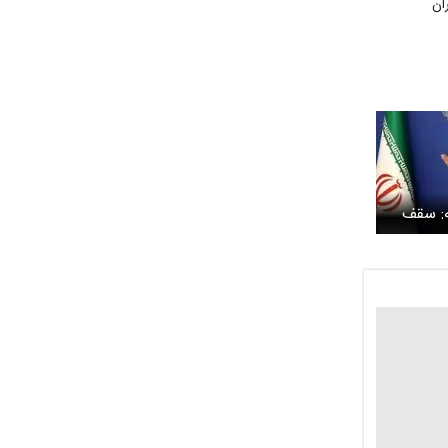
ان
: سقف
با