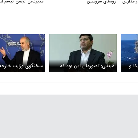
ر مدارس
روستای سروتمین
مدیرعامل انجمن اتیسم ایر
کا و
مرندی: تصورمان این بود که
سخنگوی وزارت خارجه
توافق قریب‌الوقوع است/
زمان اجرای توافق اخیر 
آمریکا تعلل کرد
آمریکا ۲ ماه است