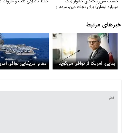
حساب سرپرست‌های خانوار (یک
حفظ پاکیزگی کتب و جزوات د
میلیارد تومان) برای نجات دین، مردم و
کشور و ناتوان کردن دشمن
خبرهای مرتبط
بقایی: آمریکا از توافق می‌گوید
مقام امریکایی:توافق امری
اما قصد توافق ندارد
یمن پابرجاست