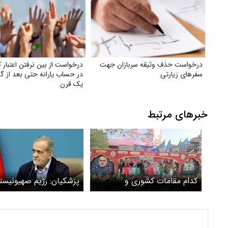
درخواست حذف وثیقه سربازان جهت
درخواست از بین نرفتن اعتبار ک
سفرهای زیارتی
در حساب یارانه حتی بعد از 
یک قرن
خبرهای مرتبط
کدام مقامات کشوری و
پزشکیان: رژیم صهیونیست
چهره‌های سیاسی در مراسم
حملات تروریستی به ایرا
تشییع شهدای حمله اسرائیل به
یورش برد + ویدئو
ایران حاضر بودند؟ + عکس و