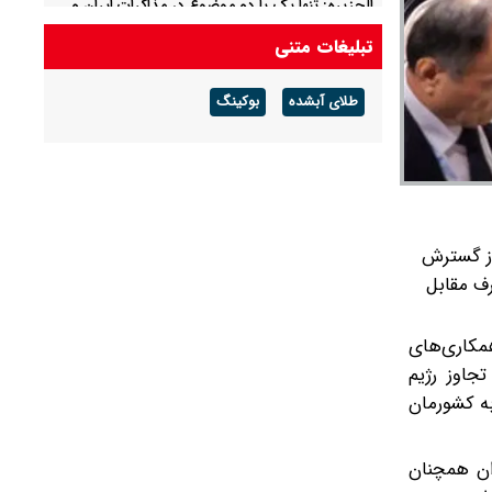
الجزیره: تنها یک یا دو موضوع در مذاکرات ایران و
عمان باقی مانده است
تبلیغات متنی
عبور ۲ نفت‌کش پاکستانی از تنگه باب‌المندب
طلای آبشده
بوکینگ
ورمان در جنگ تحمیلی ۱۲ روزه، مانع از گسترش
رف مقابل
مکاری‌های
جاوز رژیم
ه کشورمان
ان همچنان