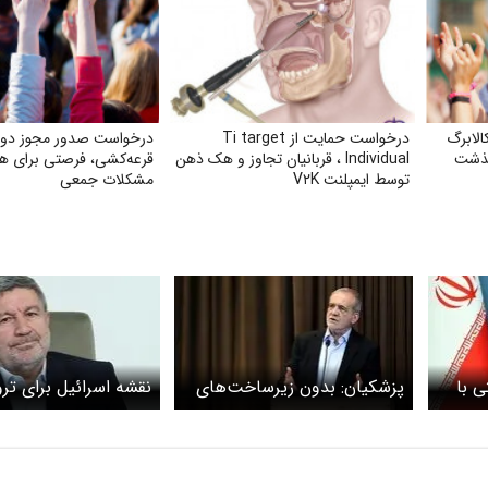
الابرگ
درخواست حمایت از Ti target
درخواست صدور مجوز دو
گذشت
Individual ، قربانیان تجاوز و هک ذهن
قرعه‌کشی، فرصتی برای ه
توسط ایمپلنت V۲K
مشکلات جمعی
ی با
پزشکیان: بدون زیرساخت‌های
نقشه اسرائیل برای ترو
ن
بانکی مستقل و ضد تحریم
رئیس‌جمهور افشا شد/
استفاده کامل تجارت آزاد آسان
پهپاد دنبال مسعود پز
نخواهد بود
بودند