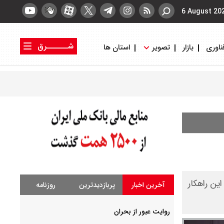
6 August 20
شــــــرق
ناوری
بازار
تصویر
استان ها
کتاب شرق
روزنامه شرق
ین راهکار
آخرین اخبار
پربازدیدترین
روزنامه
روایت عبور از بحران