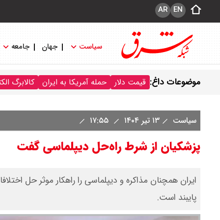
AR
EN
سیاست
جهان
جامعه
موضوعات داغ:
قیمت دلار
حمله آمریکا به ایران
کالابرگ الک
سیاست
۱۳ تیر ۱۴۰۴
۱۷:۵۵
پزشکیان از شرط راه‌حل دیپلماسی گفت
ایران همچنان مذاکره و دیپلماسی را راهکار موثر حل اختلافا
پایبند است.