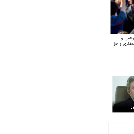
رهمی و
مفکری و حل
ر
 چند
شکیان