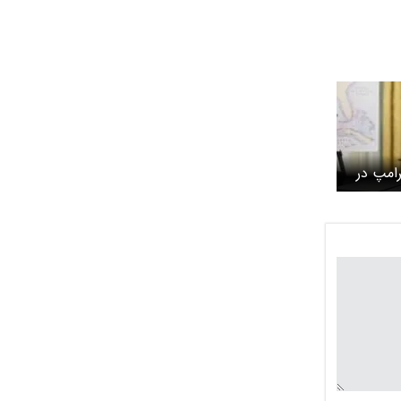
امپ در
زاران
نتشر شد