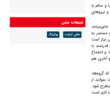
 و سالم یا
 و نیروهای
تبلیغات متنی
خاورمیانه،
 مستمر به
طلای آبشده
بوکینگ
ی نیاز است
قدرتمند با
د و اجتماع
و آخری هم
ه گروه‌ها،
بتوانند از
 مطرح شود.
ا لازم است