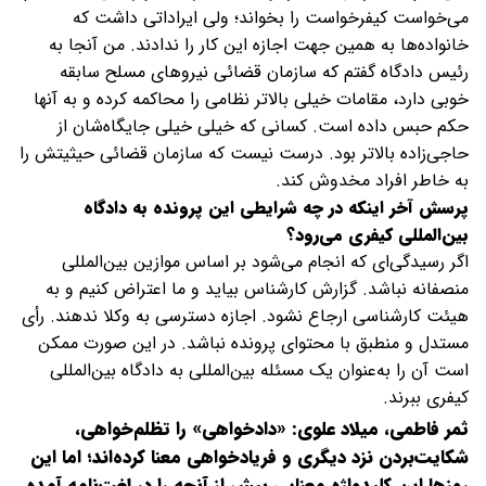
می‌خواست کیفرخواست را بخواند؛ ولی ایراداتی داشت که
خانواده‌ها به همین جهت اجازه این کار را ندادند. من آنجا به
رئیس دادگاه گفتم که سازمان قضائی نیروهای مسلح سابقه
خوبی دارد، مقامات خیلی بالاتر نظامی را محاکمه کرده و به آنها
حکم حبس داده است. کسانی که خیلی خیلی جایگاه‌شان از
حاجی‌زاده بالاتر بود. درست نیست که سازمان قضائی حیثیتش را
به خاطر افراد مخدوش کند.
پرسش آخر اینکه در چه شرایطی این پرونده به دادگاه
بین‌المللی کیفری می‌رود؟
اگر رسیدگی‌ای که انجام می‌شود بر اساس موازین بین‌المللی
منصفانه نباشد. گزارش کارشناس بیاید و ما اعتراض کنیم و به
هیئت کارشناسی ارجاع نشود. اجازه دسترسی به وکلا ندهند. رأی
مستدل و منطبق با محتوای پرونده نباشد. در ‌این ‌صورت ممکن
است آن را به‌عنوان یک مسئله بین‌المللی به دادگاه بین‌المللی
کیفری ببرند.
ثمر فاطمی، میلاد علوی: «دادخواهی» را تظلم‌خواهی،
شکایت‌بردن نزد دیگری و فریاد‌خواهی معنا کرده‌اند؛ اما این
روزها این کلیدواژه معنایی بیش از آنچه را در لغت‌نامه آمده