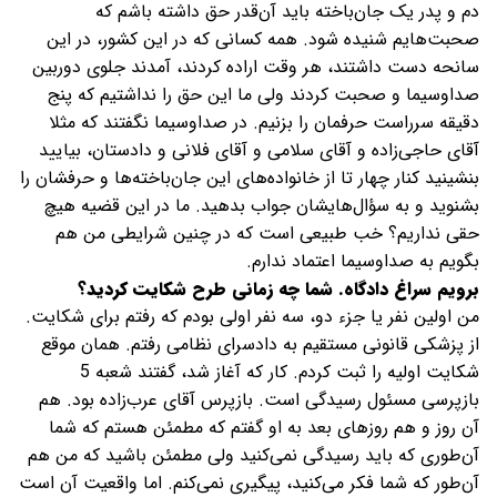
دم و پدر یک جان‌باخته باید آن‌قدر حق داشته باشم که
صحبت‌هایم شنیده شود. همه‌ کسانی که در این کشور، در این
سانحه دست داشتند، هر وقت اراده کردند، آمدند جلوی دوربین
صداوسیما و صحبت کردند ولی ما این حق را نداشتیم که پنج
دقیقه سرراست حرفمان را بزنیم. در صداوسیما نگفتند که مثلا
آقای حاجی‌زاده و آقای سلامی و آقای فلانی و دادستان، بیایید
بنشینید کنار چهار تا از خانواده‌های این جان‌باخته‌ها و حرفشان را
بشنوید و به سؤال‌هایشان جواب بدهید. ما در این قضیه هیچ
حقی نداریم؟ خب طبیعی است که در چنین شرایطی من هم
بگویم به صداوسیما اعتماد ندارم.
برویم سراغ دادگاه. شما چه زمانی طرح شکایت کردید؟
من اولین نفر یا جزء دو، سه نفر اولی بودم که رفتم برای شکایت.
از پزشکی قانونی مستقیم به دادسرای نظامی رفتم. همان موقع
شکایت اولیه را ثبت کردم. کار که آغاز شد، گفتند شعبه 5
بازپرسی مسئول رسیدگی است. بازپرس آقای عرب‌زاده بود. هم
آن روز و هم روزهای بعد به او گفتم که مطمئن هستم که شما
آن‌طوری که باید رسیدگی نمی‌کنید ولی مطمئن باشید که من هم
آن‌طور که شما فکر می‌کنید، پیگیری نمی‌کنم. اما واقعیت آن است