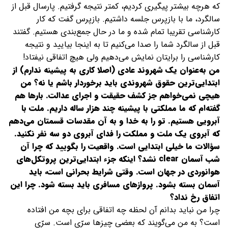
که هرچه بیشتر پیگیری کردیم، کمتر نتیجه گرفتیم. پارسال قبل از
سالگرد، ما با بازپرس جلسه داشتیم. بازپرس گفت که کار
کارشناسی تقریبا تمام شده و ما در حال جمع‌بندی هستیم. گفتند
قبل از سالگرد شما را صدا می‌کنیم تا به اینجا بیایید و نتیجه
کارشناسی را برایتان نمایش می‌دهیم ولی هیچ اتفاقی نیفتاد!
من به‌عنوان یک شهروند عادی (اصلا کاری به پیشینه ندارم) از
ابتدایی‌ترین حقوق شهروندی باید برخوردار باشم یا نه؟ من
هیچی نمی‌خواهم جز کشف حقیقت و اجرای عدالت. بارها هم
گفته‌ام که ما مملکتی با پیشینه چند هزار ساله داریم. ملت با
آبرویی هستیم. تو را به خدا و به آن مقدسات قسمتان می‌دهم
که آبروی یک ملت و مملکت را فدای آبروی دو سه نفر نکنید.
سؤالات ما خیلی ابتدایی است. واقعیت را بگویید که چرا آن
شب آسمان clear نشد؟ اینکه جزء ابتدایی‌ترین پروتکل‌های
هوانوردی در جهان است. وقتی شرایط بحرانی است، باید
آسمان بسته بشود. پروازهای مسافری باید بسته شود. چرا این
اتفاق رخ نداد؟
چرا من نباید بدانم آن لحظه چه اتفاقی برای بچه من افتاده
است؟ به من می‌گویند که بعضی چیزها سرّی است. سرّی