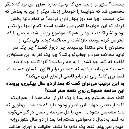
چیست؟ سرّی‌تر از بچه من که وجود ندارد. سرّی این بود که دیگر
مشخص شد که هواپیما را خودتان زدید. دیگر از این به بعدش که
سرّی نیست. چرا سه روز پنهان‌کاری کردید؟ در تمام دنیا پخش
کردند که این هواپیما نقص فنی داشته است. تمام اینها فرافکنی
بود و نشر اکاذیب. وقتی هم که موضوع روشن شد، مردمی را که
اعتراض کرده بودند، بازداشت و محاکمه کردند ولی یکی از
مسئولان را نخواستند! نپرسیدند چرا دروغ گفتید؟ چرا یک نفر
نباید محاکمه شود و جواب‌گو باشد؟ چرا یک نفر به این مسئولان
نگفت که شما جو کشور را به هم ریختید؟ آنها تافته جدابافته
هستند؟ من باید بپذیرم که همه در برابر قانون یکسان هستند اما
فقط روی کاغذ ولی در برابر قاضی اوضاع فرق می‌کند؟
به این ترتیب می‌توان گفت که بعد از دو سال پیگیری، پرونده
این سانحه همچنان روی نقطه صفر است؟
نقطه صفر هستیم چه بسا با یک نگرانی مضاعف! آن هم اینکه
نکند از بعضی جهات این اصرار وجود دارد که حقیقت آن‌طوری که
باید مشخص نشود... . من با دل سوخته و بغض در گلو می‌گویم
که فقط به‌دنبال دادخواهی هستم اما بعد از دو سال هنوز روزنه
امیدی نمی‌بینم. فقط یک کلام؛ ما کشف حقیقت و اجرای عدالت