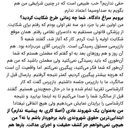
حقی نداریم؟ خب طبیعی است که در چنین شرایطی من هم
بگویم به صداوسیما اعتماد ندارم.
برویم سراغ دادگاه. شما چه زمانی طرح شکایت کردید؟
من اولین نفر یا جزء دو، سه نفر اولی بودم که رفتم برای شکایت.
از پزشکی قانونی مستقیم به دادسرای نظامی رفتم. همان موقع
شکایت اولیه را ثبت کردم. کار که آغاز شد، گفتند شعبه 5
بازپرسی مسئول رسیدگی است. بازپرس آقای عرب‌زاده بود. هم
آن روز و هم روزهای بعد به او گفتم که مطمئن هستم که شما
آن‌طوری که باید رسیدگی نمی‌کنید ولی مطمئن باشید که من هم
آن‌طور که شما فکر می‌کنید، پیگیری نمی‌کنم. اما واقعیت آن است
که هرچه بیشتر پیگیری کردیم، کمتر نتیجه گرفتیم. پارسال قبل از
سالگرد، ما با بازپرس جلسه داشتیم. بازپرس گفت که کار
کارشناسی تقریبا تمام شده و ما در حال جمع‌بندی هستیم. گفتند
قبل از سالگرد شما را صدا می‌کنیم تا به اینجا بیایید و نتیجه
کارشناسی را برایتان نمایش می‌دهیم ولی هیچ اتفاقی نیفتاد!
من به‌عنوان یک شهروند عادی (اصلا کاری به پیشینه ندارم) از
ابتدایی‌ترین حقوق شهروندی باید برخوردار باشم یا نه؟ من
هیچی نمی‌خواهم جز کشف حقیقت و اجرای عدالت. بارها هم