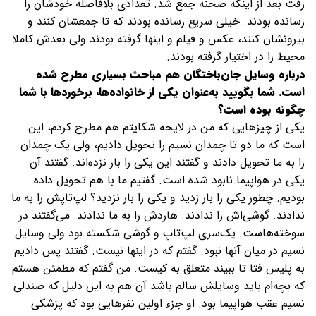
رفت بعد از اینکه صحنه جمع شد. تعدادی بلافاصله خودشان را
رسانده بودند. خیلی سریع رسانده بودند که تا جمعشان کنند و
بیرونشان کنند، عکس و فیلم و اینها گرفته بودند ولی بعدش کاملا
محیط را در اختیار گرفته بودند.
درباره وسایل جان‌باختگان هم مباحث بسیاری مطرح شده
است. شما بگویید به‌عنوان یکی از خانواده‌ها، برخوردها با شما
چگونه بوده است؟
یکی از چیزهایی که من در لایحه شکایتم هم مطرح کردم، این
است که ما دو تا چمدان نسیم را تحویل دادیم، ولی یک چمدان
را به ما تحویل دادند و گفتند این یکی را بار نزده‌اند. گفتند آن
یکی در هواپیما نابود شده است. گفتیم ما با هم تحویل داده
بودیم. چطور یکی را بار زدید و یکی را بار نزدید؟ لپ‌تاپش را به ما
ندادند. گوشی‌اش را ندادند. هاردش را به ما ندادند. می‌گفتند در
سوخته‌هاست. یک‌سری لپ‌تاپ و گوشی شکسته بود ولی وسایل
نسیم در میان آنها نبود. گفتم که در اینها نیست. گفتند پس دادیم
به پلیس فتا تا ببیند متعلق به کیست. من گفتم که مطمئن هستم
که بچه‌ام باید وسایلش سالم باشد آن هم به این دلیل که صندلی
نسیم عقب هواپیما بود. او جزء اولین نفرهایی بود که پزشکی