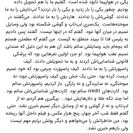
یکی در هواپیما نابود شده است. گفتیم ما با هم تحویل داده
بودیم. چطور یکی را بار زدید و یکی را بار نزدید؟ لپ‌تاپش را به ما
ندادند. گوشی‌اش را ندادند. هاردش را به ما ندادند. می‌گفتند در
سوخته‌هاست. یک‌سری لپ‌تاپ و گوشی شکسته بود ولی وسایل
نسیم در میان آنها نبود. گفتم که در اینها نیست. گفتند پس دادیم
به پلیس فتا تا ببیند متعلق به کیست. من گفتم که مطمئن هستم
که بچه‌ام باید وسایلش سالم باشد آن هم به این دلیل که صندلی
نسیم عقب هواپیما بود. او جزء اولین نفرهایی بود که پزشکی
قانونی شناسایی‌اش کردند و به ما تحویلش دادند. کیف
پاسپورتش را به ما دادند. کیف پاسپورت چرمی بود که خود نسیم
درست کرده بود. حتی یک خش روی کیف پاسپورتش نبود؛ نه
سوختگی، نه ساییدگی و نه پارگی. باز کردیم، پاسپورتش سالم
بود. کارت‌های credit سالم بود. کارت‌های شناسایی‌اش سالم بود.
اما چند تکه طلا و دلارهایش نبود... پیگیری هم کردم، نه از
لپ‌تاپ و نه از گوشی و نه از وسایل دیگر نسیم خبری نشد. حتی
گفتم فقط شب آخر چهار، پنج هزار عکس و فیلم داخل آنها ریخته
بود. من خاطراتش را می‌خواهم و دیگر پولش برایم مهم نیست
ولی بازهم خبری نشد.