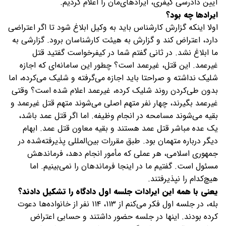
آیین دادرسی کیفری، ایرادهای‌مان را اعلام کردیم.
ایرادها چه بود؟
اولا اینکه گزارش کارشناس باید به وکیل ابلاغ شود تا اگر اعتراضی
دارد، اعتراض کند و گزارش به هیئت کارشناسان برود. گزارشی به
ما ابلاغ نشد. در ثانی گفتم شما در کیفرخواست گفتید قتل
غیرعمد. این قتل، غیر‌عمد است؟ چطور این سامانه‌ای که اجازه
شلیک نداشته و صراحتا باید اجازه می‌گرفته و شلیک می‌کرده، اما
بدون طی‌کردن روند شلیک کرده، غیرعمد اعلام شده است؟ وقتی
غیرعمد بگیرند، چهار نفر متهم اصلی می‌شوند متهم قتل غیرعمد و
بقیه می‌شوند مسامحه در انجام وظیفه. اما اگر قتل عمد باشد،
یک عده مباشر قتل عمد هستند و بقیه معاون قتل عمد. ابهام
دیگر درباره متهمان بود. طبق مقررات بین‌المللی پذیرفته‌شده در
جمهوری اسلامی، هر عملی که مأمور انجام دهد، فرماندهش
مسئول است. گفتیم ما در اینجا فرماندهان را نمی‌بینیم. اما
هیچ‌کدام را نپذیرفتند.
یعنی با همه این ایرادات جلسه اول دادگاه را تشکیل دادند؟
بله، در جلسه‌ اول فکر می‌کنم از ۱۱۳، ۱۱۴ نفر از خانواده‌ها دعوت
کرده بودند. اینها در جلسه حضور داشتند و حسابی اعتراض