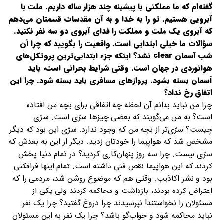
گفته‌ام که ما مملکتی با پیشینه چند هزار ساله داریم. ملت با
آبرویی هستیم. تو را به خدا و به آن مقدسات قسمتان می‌دهم
که آبروی یک ملت و مملکت را فدای آبروی دو سه نفر نکنید.
سؤالات ما خیلی ابتدایی است. واقعیت را بگویید که چرا آن
شب آسمان clear نشد؟ اینکه جزء ابتدایی‌ترین پروتکل‌های
هوانوردی در جهان است. وقتی شرایط بحرانی است، باید
آسمان بسته بشود. پروازهای مسافری باید بسته شود. چرا این
اتفاق رخ نداد؟
چرا من نباید بدانم آن لحظه چه اتفاقی برای بچه من افتاده
است؟ به من می‌گویند که بعضی چیزها سرّی است. سرّی
چیست؟ سرّی‌تر از بچه من که وجود ندارد. سرّی این بود که دیگر
مشخص شد که هواپیما را خودتان زدید. دیگر از این به بعدش که
سرّی نیست. چرا سه روز پنهان‌کاری کردید؟ در تمام دنیا پخش
کردند که این هواپیما نقص فنی داشته است. تمام اینها فرافکنی
بود و نشر اکاذیب. وقتی هم که موضوع روشن شد، مردمی را که
اعتراض کرده بودند، بازداشت و محاکمه کردند ولی یکی از
مسئولان را نخواستند! نپرسیدند چرا دروغ گفتید؟ چرا یک نفر
نباید محاکمه شود و جواب‌گو باشد؟ چرا یک نفر به این مسئولان