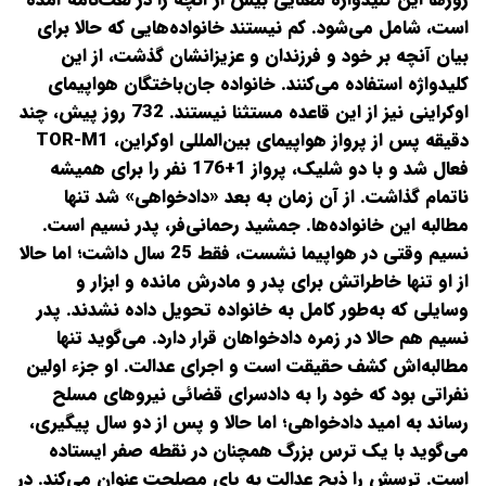
است، شامل می‌شود. کم نیستند خانواده‌هایی که حالا برای
بیان آنچه بر خود و فرزندان و عزیزانشان گذشت، از این
کلیدواژه استفاده می‌کنند. خانواده جان‌باختگان هواپیمای
اوکراینی نیز از این قاعده مستثنا نیستند. 732 روز پیش، چند
دقیقه پس از پرواز هواپیمای بین‌المللی اوکراین، TOR-M1
فعال شد و با دو شلیک، پرواز 1+176 نفر را برای همیشه
ناتمام گذاشت. از آن زمان به بعد «دادخواهی» شد تنها
مطالبه این خانواده‌ها. جمشید رحمانی‌فر، پدر نسیم است.
نسیم وقتی در هواپیما نشست، فقط 25 سال داشت؛ اما حالا
از او تنها خاطراتش برای پدر و مادرش مانده و ابزار و
وسایلی که به‌طور کامل به خانواده تحویل داده نشدند. پدر
نسیم هم حالا در زمره دادخواهان قرار دارد. می‌گوید تنها
مطالبه‌اش کشف حقیقت است و اجرای عدالت. او جزء اولین
نفراتی بود که خود را به دادسرای قضائی نیروهای مسلح
رساند به امید دادخواهی؛ اما حالا و پس از دو سال پیگیری،
می‌گوید با یک ترس بزرگ همچنان در نقطه صفر ایستاده
است. ترسش را ذبح عدالت به پای مصلحت عنوان می‌کند. در