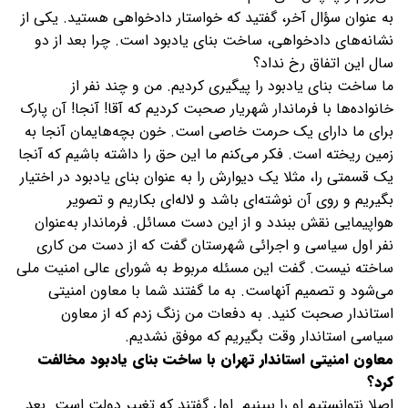
به عنوان سؤال آخر، گفتید که خواستار دادخواهی هستید. یکی از
نشانه‌های دادخواهی، ساخت بنای یادبود است. چرا بعد از دو
سال این اتفاق رخ نداد؟
ما ساخت بنای یادبود را پیگیری کردیم. من و چند نفر از
خانواده‌ها با فرماندار شهریار صحبت کردیم که آقا! آنجا! آن پارک
برای ما دارای یک حرمت خاصی است. خون بچه‌هایمان آنجا به
زمین ریخته است. فکر می‌کنم ما این حق را داشته باشیم که آنجا
یک قسمتی را، مثلا یک دیوارش را به عنوان بنای یادبود در اختیار
بگیریم و روی آن نوشته‌ای باشد و لاله‌ای بکاریم و تصویر
هواپیمایی نقش ببندد و از این دست مسائل. فرماندار به‌عنوان
نفر اول سیاسی و اجرائی شهرستان گفت که از دست من کاری
ساخته نیست. گفت این مسئله مربوط به شورای عالی امنیت ملی
می‌شود و تصمیم آنهاست. به ما گفتند شما با معاون امنیتی
استاندار صحبت کنید. به دفعات من زنگ زدم که از معاون
سیاسی استاندار وقت بگیریم که موفق نشدیم.
معاون امنیتی استاندار تهران با ساخت بنای یادبود مخالفت
کرد؟
اصلا نتوانستیم او را ببینیم. اول گفتند که تغییر دولت است. بعد