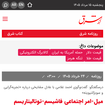
AR
EN
پنجشنبه ۱۵ مرداد ۱۴۰۵
روزنامه شرق
کتاب شرق
موضوعات داغ:
قیمت دلار
حمله آمریکا به ایران
کالابرگ الکترونیکی
قیمت طلا
تنگه هرمز
روزنامه
۲۴ خرداد ۱۴۰۵
۰۳:۰۰
درسگفتگو: گفت‌وگوی احمد غلامی با عادل مشایخی درباره «تجربه‌گرایی
و سوبژکتیویته»
میل-امر اجتماعی فاشیسم-توتالیتاریسم