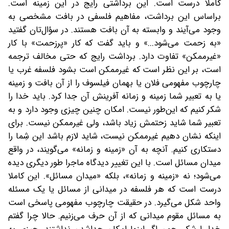
کاملا درست است. این برداشتی رایج در این زمینه است.
بر‌اساس این برداشت، مفاهیم فلسفی در بافت مشخصی به
وجود می‌آیند و وابسته به آن بافت هستند. در سؤال‌تان گفتید
«به زحمت می‌شود...» و باید گفت که کار «پرزحمت» با کار
«غیرممکن» تفاوت دارد. برداشت رایج‌ که حتی مخالف ترجمه
است، بر این نظر است که غیرممکن است بشود فلسفه غرب یا
چارچوب مفهومی فلان یا بهمان فیلسوف را از آن بافت و زمینه
یا به تعبیر شما زمینه و زمانه آفرینش‌ آن جدا کرد. باید خدا را
شکر کنیم که این‌طور نیست. امکان چنین چیزی وجود دارد و به
تعبیر شما شاید زحتمش زیاد باشد، ولی غیرممکن نیست. برای
اینکه نشان دهیم غیرممکن نیست، شاید لازم باشد این شِما را
دستکاری کنیم. آنچه به آن «زمینه و زمانه» می‌گویند، در واقع‌
میدان مسائل است. با این تغییر دیدگاه ماجرا طور دیگری دیده
می‌شود؛ نه «زمینه و زمانه»، بلکه «میدان مسائل». این کاملا
درست است که هر فلسفه در میدانی از مسائل یا یک مسئله
واحد شکل می‌گیرد. در حقیقت چارچوب مفهومی پاسخی است
به مسائل مقوم میدانی که از آن حرف می‌زنیم. حالا چرا گفتم