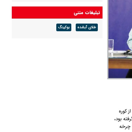
تبلیغات متنی
طلای آبشده
بوکینگ
ز کوره
فته بود،
 چرخه