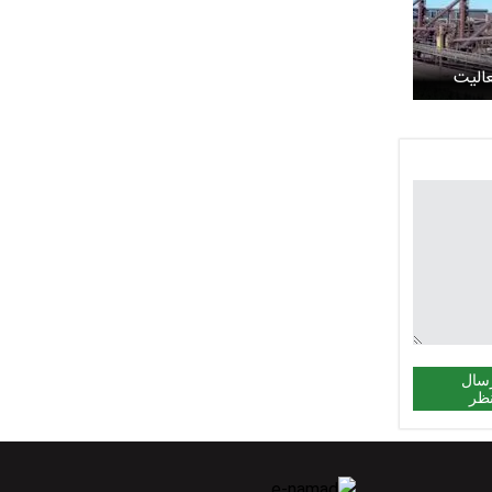
الیت
ر بورس
سال
ظر