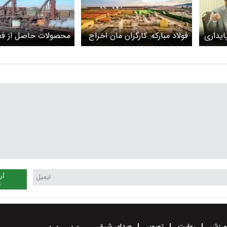
ایداری
فولاد مبارکه: کارگران مان اخراج
محصولات حاصل از فع
نشدند
بازرگانی فولادمبارکه د
کالا عرضه خواهد شد
ار
ن
رزش
روایت
تصویر
صدای شرق