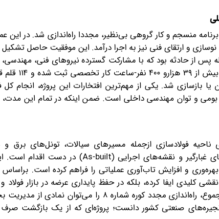
فقط در مدت ۴۵‌روز و با اجرای یک برنامه منسجم و کار گروهی بی‌نظیر، مجددا راه‌اندازی شد. در ای
ی نوسازی و ارتقای فنی نیز به اجرا درآمد. این موفقیت حاصل تشکیل ک
ه پس از حادثه بود که با مشارکت گسترده نیروهای فنی، مهندسی، 
پیمانکاران داخلی به سرانجام رسید. در جریان
 فقط ۱۰ قطعه خارجی تأمین یا بازسازی شد. یکی از مهم‌ترین افتخارات این پروژه، انجام 
 بومی و توان مهندسی داخلی است. ضمن اینکه در تمام این مدت، 
 ناحیه فولادسازی از‌جمله مسیرهای سیالات، تونل‌های برق و 
اتوماسیون انجام شده است. همچنین به‌روزرسانی سیستم‌های غبارگیر و نقشه‌های اجرایی (lt
 بهره‌وری و افزایش تاب‌آوری عملیاتی را فراهم کرده است. بر‌اساس ا
قشی کلیدی ایفا کرده، بلکه در حفظ پایداری عرضه در بازار فولاد و 
نوسانات شدید قیمتی نیز تأثیری مستقیم داشته است. در مجموع، راه‌اندازی مجدد کوره شماره ۸ را می‌
نجیره‌های صنعتی کشور دانست؛ پروژه‌ای که از یک بازگشت صرف ت