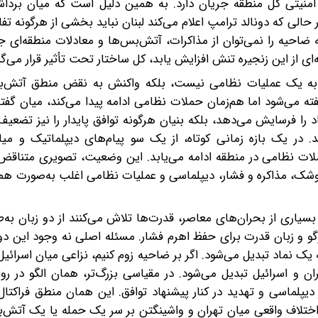
 امنیتی کل منطقه جریان دارد. به همین دلیل است که میان برداش
الی که دونالد ترامپ اعلام می‌کند لبنان نباید بخشی از هرگونه تفاه
 ضاحیه را نمی‌توان از مذاکرات، آتش‌بس‌ها و معادلات منطقه‌ای جدا
ی از این زنجیره تنش افزایش یابد، کل ساختار تحت تأثیر قرار می‌گی
ش به یک عملیات نظامی نیست، بلکه واکنش به نقض منطق آتش‌
 می‌شود اما هم‌زمان حملات نظامی ادامه پیدا می‌کند، میان گفت
 را فرسایش می‌دهد، بلکه بنیان هرگونه توافق پایدار را نیز تضعیف 
 در یک بازه زمانی کوتاه، از یک سو پیام‌های دیپلماتیک و میان
لات نظامی در منطقه ادامه می‌یابد. این وضعیت، تصویری متناقض ا
موشک، مذاکره و فشار، دیپلماسی و عملیات نظامی اغلب به‌صورت هم‌ز
بسیاری از بحران‌های معاصر، قدرت‌ها تلاش می‌کنند از دو زبان به‌ط
وگو و زبان قدرت برای حفظ اهرم فشار. مسئله اصلی نه وجود این دو 
ک نماد تبدیل می‌شود. اگر بر ضاحیه زوم کنیم، نزاعی میان اسرائیل 
ران و اسرائیل تبدیل می‌شود. در مقیاسی بزرگ‌تر، همان الگو در روا
ار دیپلماسی و تهدید در کنار پیشنهاد توافق. این همان منطق فراکتال
 اختلاف واقعی میان تهران و واشینگتن بر سر یک حمله یا یک آتش