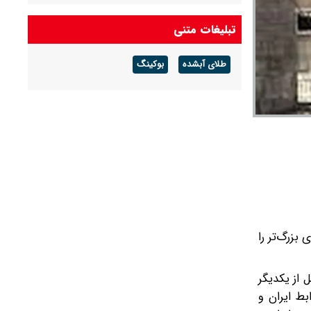
تبلیغات متنی
طلای آبشده
بوکینگ
بزرگ‌تر را
 از یکدیگر
بط ایران و