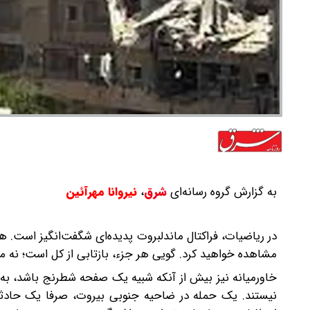
به گزارش گروه رسانه‌ای
شرق
،
نیروانا مهرآئین
در ریاضیات، فراکتال ماندلبروت پدیده‌ای شگفت‌انگیز است. ه
مشاهده خواهید کرد. گویی هر جزء، بازتابی از کل است؛ نه مش
خاورمیانه نیز بیش از آنکه شبیه یک صفحه شطرنج باشد، به ی
نیستند. یک حمله در ضاحیه جنوبی بیروت، صرفا یک حادثه ام