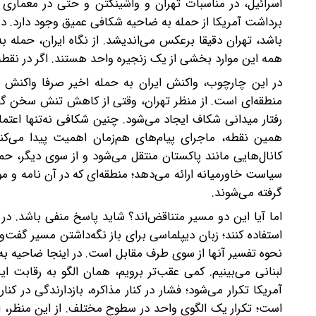
اسرائیل، در مناسبات تهران و واشینگتن و حتی در معماری
برداشت آمریکا از حمله به ضاحیه شکافی عمیق وجود دارد. در ح
باشد، تهران دقیقا برعکس می‌اندیشد. از نگاه ایران، حمله به
همه این موارد بخشی از یک زنجیره واحد هستند. اگر در نقطه‌ا
در این چارچوب، واکنش ایران به حمله اخیر صرفا واکن
منطقه‌ای است. از منظر تهران، وقتی از کاهش تنش سخن گفته
رفتار میدانی شکاف ایجاد می‌شود. چنین شکافی نه‌تنها اعتماد
همین نقطه، ماجرای پیام‌های هم‌زمان اهمیت پیدا می‌کند.
کانال‌هایی مانند پاکستان منتقل می‌شود و از سوی دیگر، حم
سیاست خاورمیانه ارائه می‌دهد؛ منطقه‌ای که در آن نامه و 
گرفته می‌شوند.
اما آیا این دو مسیر متناقض‌اند؟ شاید پاسخ منفی باشد. در 
استفاده کنند؛ زبان دیپلماسی برای باز نگه‌داشتن مسیر گفت‌
نحوه تفسیر آنها از سوی طرف مقابل است. در اینجا ضاحیه به ی
لبنانی می‌بینیم. کمی عقب‌تر برویم، همان الگو به رقابت ای
آمریکا تکرار می‌شود؛ فشار در کنار مذاکره، بازدارندگی در کن
است؛ تکرار یک الگوی واحد در سطوح مختلف. از این منظر،