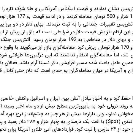
تش‌بس نشان ندادند و قیمت اسکناس آمریکایی و طلا شوک تازه را ت
دیروز معامله‌گران چهارراه استانبول دلار را حداکثر با قیم
ش‌بس تغییرات چندانی را به ثبت نرساند. بهای دلار در دو روز پ
ار تومان در نوسان بود. این ارقام افزایش قیمت دلار در شرایطی است که بازار ارز پیش ا
افزایش قیمت دلار را کاهش داد و بهای این ارز به کانال 160 و 170 هزار تومان ریزش کرد. معامله‌گران بازار ارز می‌گوین
 شد، اما معامله‌گران انتظار نداشتند که این درگیری‌ها طولانی شود
عامل باعث شده مسیر افزایشی دلار نسبتا آرام باشد. فعالان بازا
ان و آمریکا در میان معامله‌گران به حدی است که دلار حتی کانا
ا حفظ کرد و به اخبار تبادل آتش بین ایران و اسرائیل واکنش خاصی 
ه روند نزولی خود به پایین‌ترین سطح بیش از دو ماه اخیر رسید؛ ات
وانی ندارد، ولی بازارها بیش از هر چیز به چشم‌انداز نرخ بهره آم
نشان دادند. بر این اساس، قیمت هر اونس طلا در معاملات نقدی (Spot) با 
نزدیک به سه درصدی در پایان هفته گذشته، پایین‌ترین سطح خود از ۲۴ مارس را ثبت کرد. قراردادهای آتی طلای آمر