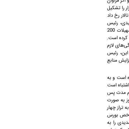
و اما و اگر فراوان
 بمانند؛ نمادهایی که حدود 35 درصد ارزش بازار را تشکیل
لار رخ داد
یدی، رئیس
سازمان بورس، اعلام کرد‌ دولت ابزارهایی برای کاهش ریسک معاملات در نظر گرفته است و بنا دارد ‌به سهامداران بورس تسهیلات 200
کند یا طرح بیمه سهام با نرخ تضمین 30 درصد را از روز دوشنبه 28 اردیبهشت 1405 اجرا کرده است.
ی‌های لازم
 این، رئیس
زایش منابع
ه است و به
اشتباه است
مام مدت پس
د شاخص را ثبت کرد. در روز دوشنبه و با شکست آتش‌بس بورس در حالی نزولی شد که پیش از آن در 13 روز به صورت
 را پشت سر گذاشته و به تراز چهار
ی شاخص بورس
اسرائیل حملات شدیدی را به