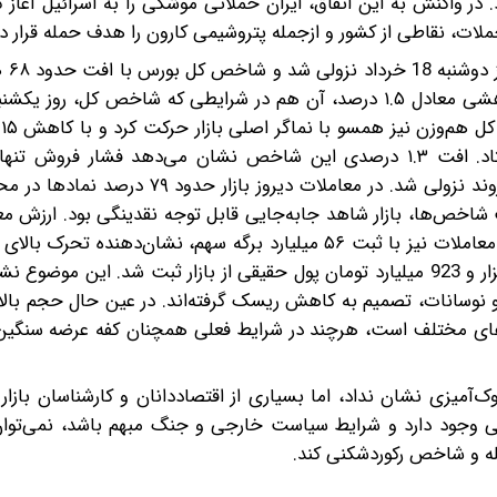
. در واکنش به این اتفاق، ایران حملاتی موشکی را به اسرائیل آغاز ک
ملات، نقاطی از کشور و ازجمله پتروشیمی کارون را هدف حمله قرار دا
بازار سرمای
به سطح چهار میلیون و 426 هزار واحد عقب‌نشینی کرد. کاهشی معادل ۱.۵ درصد، آن هم در شرایطی که شاخص کل،
واحدی در سطح یک میلیون و ۱۸۸ هزار و ۱۴۷ واحد ایستاد. افت ۱.۳ درصدی این شاخص نشان می‌دهد فشار
نمادهای شاخص‌ساز نبوده و بخش گسترده‌ای از بازار درگیر روند نزولی شد. در معاملات د
ت شاخص‌ها، بازار شاهد جابه‌جایی‌ قابل توجه نقدینگی بود. ارزش م
به حدود ۳۷ هزار و ۳۴۰ میلیارد تومان رسید؛ همچنین حجم معاملات نیز با ثبت ۵۶ میلیارد برگه سهم، نشان‌ده
در سمت خرید و فروش است. دیروز همچنین خروج شش هزار و 923 میلیارد تومان پول حقیقی از بازار ثبت شد. ای
و نوسانات، تصمیم به کاهش ریسک گرفته‌اند. در عین حال حجم بال
‌های مختلف است، هرچند در شرایط فعلی همچنان کفه عرضه سنگین‌ت
آمیزی نشان نداد، اما بسیاری از اقتصاددانان و کارشناسان بازار ب
انی وجود دارد و شرایط سیاست خارجی و جنگ مبهم باشد، نمی‌توان
خله و شاخص رکوردشکنی کند.