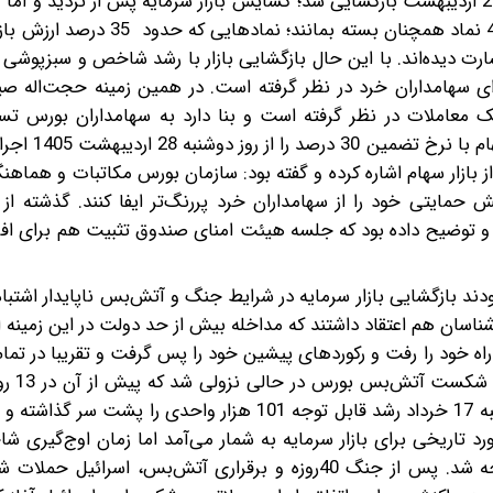
بورس تهران پس از گذشت 80 روز از آغاز جنگ سرانجام روز 29 اردیبهشت بازگشایی شد؛ گشایش بازار سرمایه پس از تردید 
رخ داد، آن هم در شرایطی که سازمان بورس تصمیم گرفت ‌‌42 نماد همچنان بسته
ت دیده‌اند. با این حال بازگشایی بازار با رشد شاخص و سبزپوشی تا
رای سهامداران خرد در نظر گرفته است. در همین زمینه حجت‌اله ص
میلیون تومانی با پشتوانه سهام پرداخت 
ازار سهام اشاره کرده و گفته بود: سازمان بورس مکاتبات و هماهنگ
قش حمایتی خود را از سهامداران خرد پررنگ‌تر ایفا کنند. گذشته از
 و توضیح داده بود که جلسه هیئت امنای صندوق تثبیت هم برای اف
ودند بازگشایی بازار سرمایه در شرایط جنگ و آتش‌بس ناپایدار اشتبا
شناسان هم اعتقاد داشتند که مداخله بیش از حد دولت در این زمینه 
ایه راه خود را رفت و رکوردهای پیشین خود را پس گرفت و تقریبا در ت
از بازگشایی بازار رش
بی‌وقفه صعود را به ثبت رسانده بود. بازار سرمایه در روز یکشنبه 17 خرداد رشد قابل توجه 101 هزار واحدی
د یک رکورد تاریخی برای بازار سرمایه به شمار می‌آمد اما زمان اوج‌گیر
بسیار کوتاه بود و در روز دوشنبه بازار با ریزش شاخص مواجه شد. پس از جنگ 40روزه و برقراری آتش‌بس، 