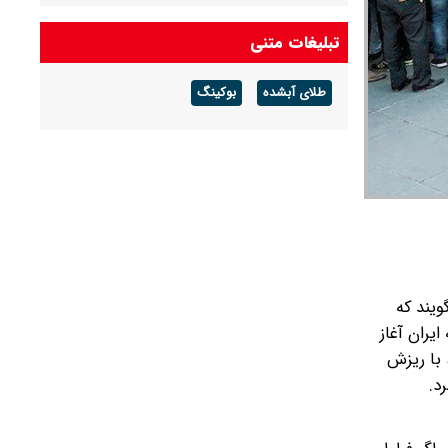
تبلیغات متنی
طلای آبشده
بوکینگ
ویند که
یران آغاز
انده بود، با ریزش
د.