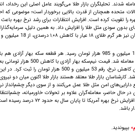
۱٬۲ درصدی در محدوده چهار هزار و ‌۳۱۱ دلار معامله شدند. تحلیلگران بازار طلا می‌گویند‌ عامل اصلی این رخ
ر ایالات متحده همچنان از قدرت بالایی برخوردار است؛ موضوعی که اح
ه را تقویت کرده است. افزایش انتظارات برای رشد نرخ بهره باعث 
های بدون سودی مثل طلا را افزایش داد. به همین دلیل، سرمایه‌گذار
قیمت سکه امامی دیروز با کاهش 995 هزار تومانی، به 182 میلیون و 985 هزار تومان رسید. هر قطعه سکه بها
و 500 هزار تومان رسید و قیمت ربع‌سکه هم با همین میزان کاهش نرخ، رقم 53 میلیون و 500 هزار 
خ 28 میلیون تومان معامله شد. کارشناسان بازار طلا معتقد هستند بازار طلا اکنون میان دو نی
 دارایی‌های امن مثل طلا عمل می‌کنند و از سوی دیگر چشم‌انداز نر
ین در حال حاضر، معامله‌گران علاوه بر تحولات خاورمیانه، چشم‌انتظ
بعدی فدرال‌رزرو هستند. برآورد بازارها نشان می‌دهد احتمال افزایش نرخ بهره آمری
ر باشد.
بپیوندید.
م»