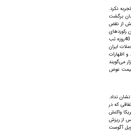
جربه نکرد.
ت 178 هزار و 500 تومان معامله کردند و در ادامه قیمت به 177 هزار تومان برگشت
یش از نقض
ز این رکوردهای
قابل توجهی از قیمت اسکناس آمریکایی به ثبت رسانده بود و بهای دلار در مقاطعی به 192 هزار تومان رسید. آتش‌بس جنگ 40روزه تب
د با وقوع حملات ایران
 و اظهارات
ر می‌گویند
ل قیمت عوض
نشان نداد.
فاقی که در
ریکا واکنش
افت یک درصدی به چهار هزار و ‌۲۸۷ دلار رسید و پس از ریزش
یکا برای تحویل آگوست