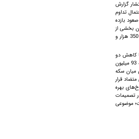
داد، انتشار گزارش
تمال تداوم
صعود بازده
ان بخشی از
سرمایه خود را از بازار فلزات گران‌بها خارج کردند. در بازار تهران نیز هر گرم طلای ۱۸ عیار با کاهش ۱.۰۸ درصدی، از 18 میلیون و 350 هزار و
ر آزادی هم با کاهش دو
میلیون تومانی قیمت، با نرخ 177 میلیون و 980 هزار تومان معامله شد. قیمت نیم‌سکه بهار آزادی با کاهش 500 هزار تومانی به 93 میلیون
تومان را ثبت کرد. در این میان سکه
روی متضاد قرار
خ‌های بهره
ار تصمیمات
کا تا پایان سال به حدود ۷۲ درصد رسیده است؛ موضوعی