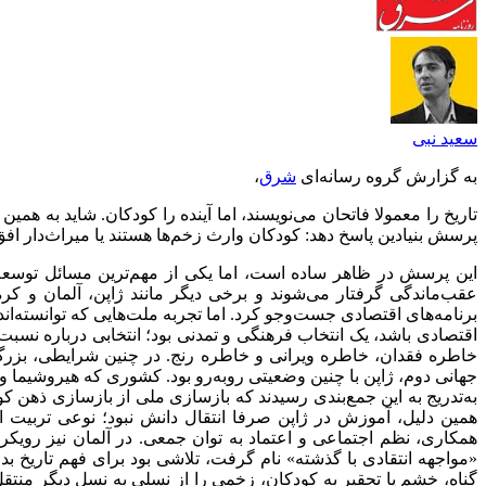
سعید نبی
به گزارش گروه رسانه‌ای
شرق
،
تاریخ را معمولا فاتحان می‌‌نویسند، اما آینده را کودکان. شاید به هم
پرسش بنیادین پاسخ دهد: کودکان وارث زخم‌‌ها هستند یا میراث‌دار افق‌
این پرسش در ظاهر ساده است، اما یکی از مهم‌‌ترین مسائل توسعه ا
عقب‌‌ماندگی گرفتار می‌‌شوند و برخی دیگر مانند ژاپن، آلمان و کره 
برنامه‌‌های اقتصادی جست‌‌وجو کرد. اما تجربه ملت‌هایی که توانسته‌‌ا
اقتصادی باشد، یک انتخاب فرهنگی و تمدنی بود؛ انتخابی درباره نسبت 
خاطره فقدان، خاطره ویرانی و خاطره رنج. در چنین شرایطی، بزرگ‌
جهانی دوم، ژاپن با چنین وضعیتی روبه‌‌رو بود. کشوری که هیروشیما و
به‌تدریج به این جمع‌‌بندی رسیدند که بازسازی ملی از بازسازی ذهن کودکا
همین دلیل، آموزش در ژاپن صرفا انتقال دانش نبود؛ نوعی تربیت 
همکاری، نظم اجتماعی و اعتماد به توان جمعی. در آلمان نیز رویک
«مواجهه انتقادی با گذشته» نام گرفت، تلاشی بود برای فهم تاریخ بدون
گناه، خشم یا تحقیر به کودکان، زخمی را از نسلی به نسل دیگر منتقل م