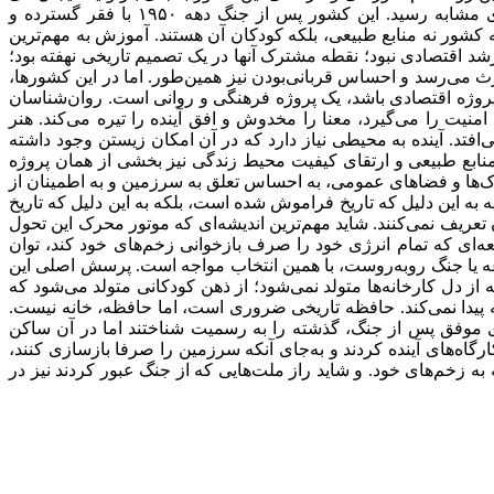
تاریخی، بر پرورش تفکر نقادانه، مسئولیت مدنی و فرهنگ گفت‌‌وگو متمرکز شد. کره جنوبی نیز مسیر متفاوتی را پیمود، اما به نتیجه‌‌ای مشابه رسید. این کشور پس از جنگ دهه ۱۹۵۰ با فقر گسترده و
یه کشور نه منابع طبیعی، بلکه کودکان آن هستند. آموزش به مهم‌‌ترین
رشد اقتصادی نبود؛ نقطه مشترک آنها در یک تصمیم تاریخی نهفته بود؛
ث می‌‌رسد و احساس قربانی‌‌بودن نیز همین‌طور. اما در این کشورها،
 پروژه اقتصادی باشد، یک پروژه فرهنگی و روانی است. روان‌‌شناسان
نیت را می‌‌گیرد، معنا را مخدوش و افق آینده را تیره می‌‌کند. هنر
‌افتد. آینده به محیطی نیاز دارد که در آن امکان زیستن وجود داشته
ابع طبیعی و ارتقای کیفیت محیط زندگی نیز بخشی از همان پروژه
 پارک‌‌ها و فضاهای عمومی، به احساس تعلق به سرزمین و به اطمینان از
 نه به این دلیل که تاریخ فراموش شده است، بلکه به این دلیل که تاریخ
ن تعریف نمی‌‌کنند. شاید مهم‌‌ترین اندیشه‌‌ای که موتور محرک این تحول
‌‌ای که تمام انرژی خود را صرف بازخوانی زخم‌‌های خود کند، توان
ازعه یا جنگ روبه‌‌روست، با همین انتخاب مواجه است. پرسش اصلی این
 دل کارخانه‌‌ها متولد نمی‌‌شود؛ از ذهن کودکانی متولد می‌‌شود که
سعه پیدا نمی‌‌کند. حافظه تاریخی ضروری است، اما حافظه، خانه نیست.
های موفق پس از جنگ، گذشته را به رسمیت شناختند اما در آن ساکن
ارگاه‌‌های آینده کردند‌ و به‌جای آنکه سرزمین را صرفا بازسازی کنند،
ه زخم‌‌های خود. و شاید راز ملت‌هایی که از جنگ عبور کردند نیز در