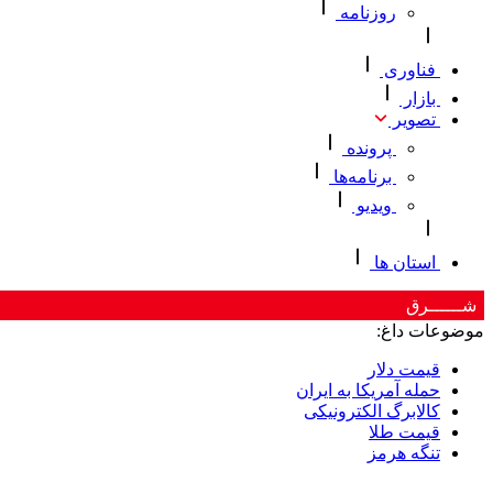
روزنامه
فناوری
بازار
تصویر
پرونده
برنامه‌ها
ویدیو
استان ها
شــــــرق
موضوعات داغ:
قیمت دلار
حمله آمریکا به ایران
کالابرگ الکترونیکی
قیمت طلا
تنگه هرمز