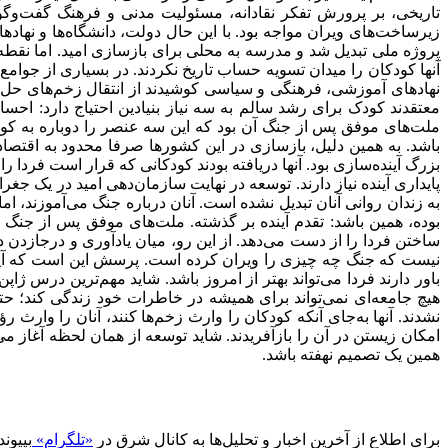
زیرساخت‌‌های ویران مواجه بود. با این حال‌ دولت، دانشگاه‌‌ها و نها
پروژه ملی تبدیل شد و مدرسه به محلی برای بازسازی امید. اما نقطه م
آنها کودکان را میدان تسویه‌ حساب تاریخ نکردند. در بسیاری از جوام
نهادهای آموزشی، فرهنگی و سیاسی کوشیدند از انتقال زخم‌‌های حل‌‌ن
معتقدند کودک برای رشد سالم به سه نیاز بنیادین احتیاج دارد: احساس
ملت‌‌های موفق پس از جنگ آن بود که این سه عنصر را دوباره به کودکا
باشد. به همین دلیل، بازسازی در این کشورها صرفا محدود به اقت
بزرگ آینده‌‌سازی بود. آنها دریافته بودند کودکانی که قرار است فردا 
پایداری آینده نیاز دارند. توسعه‌ در نهایت‌ سازمان‌‌دهی امید در یک ج
به زندان روانی آنان تبدیل نشده است. آنان درباره جنگ می‌‌آموزند، اما 
بوده، همین باشد: تقدم آینده بر گذشته. ملت‌‌های موفق پس از جنگ 
ساختن فردا را از دست می‌‌دهد. از این رو، میان یادآوری و درجا‌زدن
نیست که جنگ چه چیزی را ویران کرده است. پرسش این است که آیا اراده
باور دارند فردا می‌‌تواند بهتر از امروز باشد. شاید مهم‌‌ترین درس 
هیچ جامعه‌‌ای نمی‌‌تواند برای همیشه در خاطرات خود زندگی کند؛ 
نشدند. آنها به‌جای آنکه کودکان را وارث زخم‌‌ها کنند، آنان را وارث ر
امکان زیستن در آن را بازآفریدند. شاید توسعه از همان لحظه آغاز می
همین یک تصمیم نهفته باشد.
برای اطلاع از آخرین اخبار و تحلیل‌ها به کانال شرق در
«تلگرام»
بپیوند