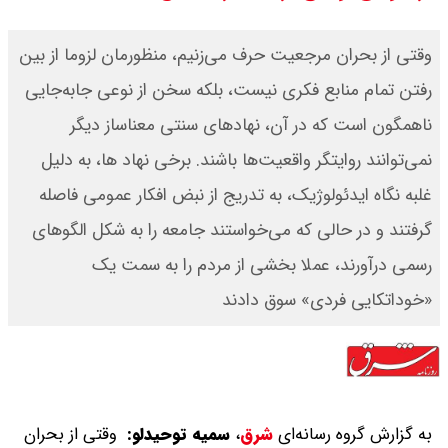
قیمت محصولات ایران خودرو امروز
وقتی از بحران مرجعیت حرف می‌زنیم، منظورمان لزوما از بین
شنبه ۱۷ مرداد ۱۴۰۵ / قیمت دنا چند ؟
رفتن تمام منابع فکری نیست، بلکه سخن از نوعی جابه‌جایی
ناهمگون است که در آن، نهادهای سنتی معناساز دیگر
+ جدول
نمی‌توانند روایتگر واقعیت‌ها باشند. برخی نهاد ها، به دلیل
ثبت نام سایپا از امروز ۱۷ مرداد ۱۴۰۵
غلبه‌ نگاه ایدئولوژیک، به تدریج از نبض افکار عمومی فاصله
آغاز شد / خرید کوییک با پیش
گرفتند و در حالی که می‌خواستند جامعه را به شکل الگوهای
رسمی درآورند، عملا بخشی از مردم را به سمت یک
پرداخت ۵۰۰ میلیون تومان + لینک
«خوداتکایی فردی» سوق دادند
شاخص بورس امروز شنبه ۱۷ مرداد
۱۴۰۵ / شاخص افزایشی شد + تحلیل
به گزارش گروه رسانه‌ای
شرق
،
سمیه توحیدلو:
وقتی از بحران