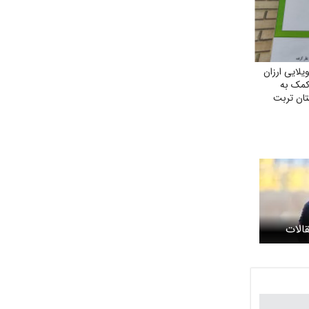
ایی ارزان
 کمک به
ان تربت
قالات
یر؟