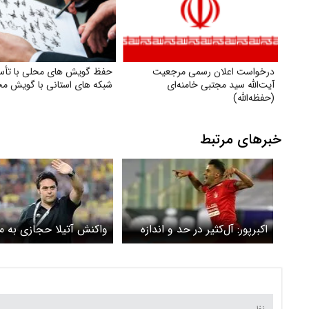
درخواست اعلان رسمی مرجعیت
حفظ گویش های محلی با تأ
آیت‌الله سید مجتبی خامنه‌ای
شبکه های استانی با گویش م
(حفظه‌الله)
خبرهای مرتبط
اکبرپور: آل‌کثیر در حد و اندازه
واکنش آتیلا حجازی به م
استقلال نیست/ پروژه سیدورف
استقلال و عیسی آل کثیر
یک بازی بود