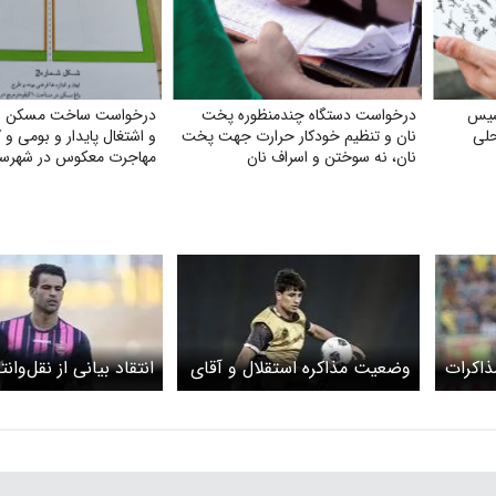
سیس
درخواست دستگاه چندمنظوره پخت
درخواست ساخت مسکن ویل
حلی
نان و تنظیم خودکار حرارت جهت پخت
و اشتغال پایدار و بومی و
نان، نه سوختن و اسراف نان
مهاجرت معکوس در شهرست
جام
ذاکرات
وضعیت مذاکره استقلال و آقای
انتقاد بیانی از نقل‌وانت
گل عراق به کجا رسید؟
استقلال؛ چرا این‌قدر د