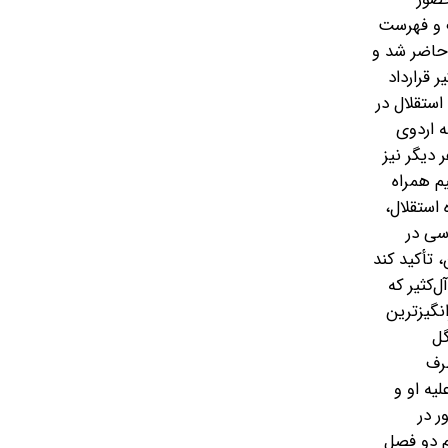
ت و فهرست
 حاضر شد و
 قرارداد
استقلال در
ه اردوی
 دیگر نیز
یم همراه
استقلال،
سی در
 تأکید کند
‌کثیر که
نگیزترین
مله دو گل
طرف
یه او و
ر در
م دو فصل