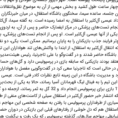
 چهار ساعت طول کشید و بخش مهمی از آن به موضوع نقل‌وانتقالا
 جلسه، ساعده سیما، سخنگوی باشگاه استقلال، در میان خبرنگاران
 عیسی آل‌کثیر با استقلال به امضا رسیده است. به گفته سیما، آل‌کثیر
 انجام تست‌های پزشکی در مرکز ایفمارک حاضر و پس از آن، به اردوی 
ه یکی از آنها عیسی آل‌کثیر است. او پس از انجام تست‌های پزشکی، ب
 فرایند جذب بازیکنان را به پایان برسانیم. ممکن است یکی، دو نفر
نتقال آل‌کثیر به استقلال، از ابتدا با واکنش‌های تند هواداران این ت
باشگاه حاضر شدند و در گفت‌وگو با علی تاجرنیا، رئیس هیئت‌مدیره 
معتقد بودند بازیکنی که سابقه بازی در پرسپولیس دارد و گل‌های حسا
ن در حالی است که تاجرنیا سعی کرد در گفت‌وگویی مفصل با هواداران،
و مدیریت باشگاه در این زمینه تابع نظرات کادر فنی است. عیسی آل
 تیم را به فینال لیگ قهرمانان آسیا رساند، حالا به یکی از بحث‌برا
انتقال‌های فصل تبدیل شده است. او طی سال‌های گذشته 110 بازی برای پرسپولیس انجام داد و 32 گل به ثمر رساند، از‌ج
 انتشار خبر حضور آل‌کثیر در استقلال سیلی از کامنت‌های منفی از 
 بسیاری از طرفداران پرسپولیس با رفتن به صفحه شخصی این مهاجم عل
استقلال هم که دل خوشی از رفتارهای قبلی این بازیکن در دوران حضو
ن شرایطی مهاجم سال‌های گذشته پرسپولیس که یک رفت و برگشت ه