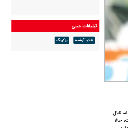
تبلیغات متنی
طلای آبشده
بوکینگ
استقلال
، حالا
حضور