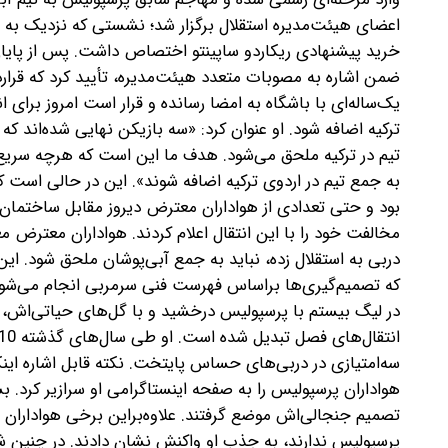
اعضای هیئت‌مدیره استقلال برگزار شد؛ نشستی که نزدیک به
خرید پیشنهادی ریکاردو ساپینتو اختصاص داشت. پس از پایان
ضمن اشاره به مصوبات متعدد هیئت‌مدیره، تأیید کرد که قرارداد
یک‌ساله‌ای با باشگاه به امضا رسانده و قرار است امروز برای
ترکیه اضافه شود. او عنوان کرد: «سه بازیکن نهایی شده‌اند ک
تیم در ترکیه ملحق می‌شود. هدف ما این است که هرچه سریع‌تر
به جمع تیم در اردوی ترکیه اضافه شوند». این در حالی است که ا
بود و حتی تعدادی از هواداران معترض دیروز مقابل ساختمان 
مخالفت خود را با این انتقال اعلام کردند. هواداران معترض 
دربی به استقلال زده، نباید به جمع آبی‌پوشان ملحق شود. ای
که تصمیم‌گیری‌ها بر‌اساس فهرست فنی سرمربی انجام می‌شود 
در لیگ بیستم با پرسپولیس درخشید و با گل‌های حیاتی‌اش، این
سه‌امتیازی در دربی‌های حساس پایتخت. نکته قابل اشاره اینکه
هواداران پرسپولیس را به صفحه اینستاگرامی او سرازیر کرد.
تصمیم جنجالی‌اش موضع گرفتند. علاوه‌بر‌این برخی هواداران 
پرسپولیس ندارند، به جذب او واکنش نشان دادند. در چنی