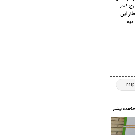
ج کند.
ظار این
 تیم