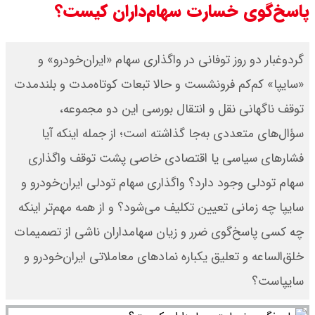
پاسخ‌گوی خسارت سهام‌داران کیست؟
سی ان ان گزارش داد : ترامپ ۲ سنگر
گردوغبار دو روز توفانی در واگذاری سهام «ایران‌خودرو» و
سنتی جمهوری‌خواهان را از دست می
«سایپا» کم‌کم فرونشست و حالا تبعات کوتاه‌مدت و بلندمدت
دهد؟
توقف ناگهانی نقل‌ و انتقال بورسی این دو مجموعه،
بنزین برای دولت چقدر تمام می شود؟
سؤال‌های متعددی به‌جا گذاشته است؛ از جمله اینکه آیا
فشارهای سیاسی یا اقتصادی خاصی پشت توقف واگذاری
یک ادعا: برخی مالکان اجاره بها را ۶۰
سهام تودلی وجود دارد؟ واگذاری سهام تودلی ایران‌خودرو و
درصد افزایش می دهند
سایپا چه زمانی تعیین تکلیف می‌شود؟ و از همه مهم‌تر اینکه
چه کسی پاسخ‌گوی ضرر و زیان سهامداران ناشی از تصمیمات
خلق‌الساعه و تعلیق یکباره نمادهای معاملاتی ایران‌خودرو و
سایپاست؟