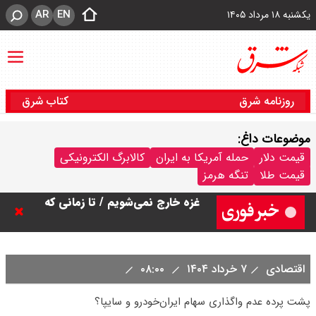
AR
EN
یکشنبه ۱۸ مرداد ۱۴۰۵
روزنامه شرق
کتاب شرق
موضوعات داغ:
نتانیاهو: تا زمان خلع سلاح حماس از
قیمت دلار
حمله آمریکا به ایران
کالابرگ الکترونیکی
قیمت طلا
تنگه هرمز
غزه خارج نمی‌شویم / تا زمانی که
نخست‌وزیر باشم، کشور فلسطین
تشکیل نمی شود
اقتصادی
۷ خرداد ۱۴۰۴
۰۸:۰۰
ورزشگاه آزادی به نیم فصل اول لیگ
پشت‌ پرده عدم واگذاری سهام ایران‌خودرو و سایپا؟
برتر می رسد ؟