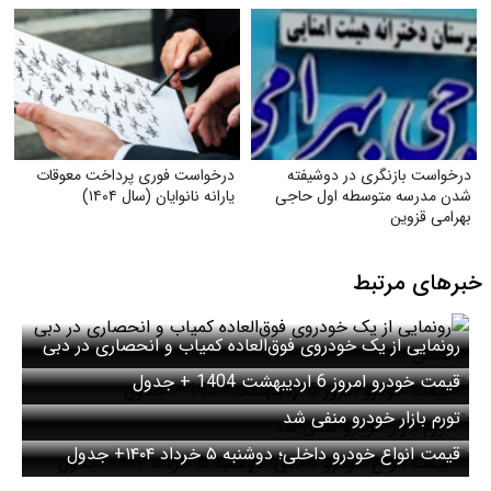
درخواست بازنگری در دوشیفته
درخواست فوری پرداخت معوقات
شدن مدرسه متوسطه اول حاجی
یارانه نانوایان (سال ۱۴۰۴)
بهرامی قزوین
خبرهای مرتبط
رونمایی از یک خودروی فوق‌العاده کمیاب و انحصاری در دبی
+ عکس
قیمت خودرو امروز 6 اردیبهشت 1404 + جدول
تورم بازار خودرو منفی شد
قیمت انواع خودرو داخلی؛ دوشنبه ۵ خرداد ۱۴۰۴+ جدول