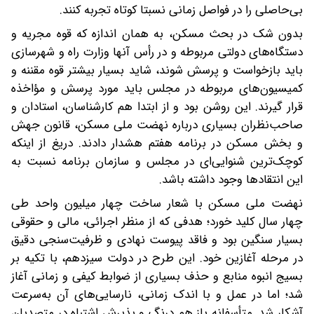
بی‌حاصلی را در فواصل زمانی نسبتا کوتاه تجربه کنند.
بدون شک در بحث مسکن، به همان اندازه که قوه مجریه و
دستگاه‌های دولتی مربوطه و در رأس آنها وزارت راه و شهرسازی
باید ‌بازخواست و پرسش شوند،‌ شاید بسیار بیشتر قوه مقننه و
کمیسیون‌های مربوطه در مجلس باید مورد پرسش و مؤاخذه
قرار گیرند. این روشن بود و از ابتدا هم کارشناسان، استادان و
صاحب‌نظران بسیاری درباره نهضت ملی مسکن، قانون جهش
و بخش مسکن در برنامه هفتم هشدار دادند. دریغ از اینکه
کوچک‌ترین شنوایی‌ای در مجلس و سازمان برنامه نسبت به
این انتقادها‌ وجود داشته باشد.
نهضت ملی مسکن با شعار ساخت چهار میلیون واحد طی
چهار سال کلید خورد؛ هدفی که از منظر اجرائی، مالی و حقوقی
بسیار سنگین بود و فاقد پیوست نهادی و ظرفیت‌سنجی دقیق
در مرحله آغازین خود. این طرح در دولت سیزدهم، با تکیه بر
بسیج انبوه منابع و حذف بسیاری از ضوابط کیفی و زمانی‌ آغاز
شد؛ اما در عمل‌ و با اندک زمانی، نارسایی‌های آن به‌سرعت
آشکار شد. متأسفانه باز هم درنگ و پذیرش اشتباه در متصدیان