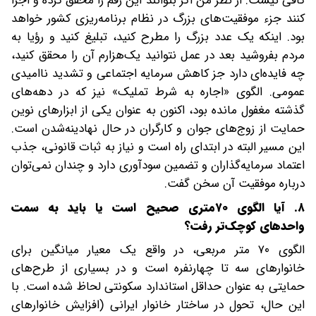
کافی نیست. از نظر من اگر بتوانند این رقم را محقق کرده و اجرا
کنند جزء موفقیت‌های بزرگ در نظام برنامه‌ریزی کشور خواهد
بود. اینکه یک عدد بزرگ را مطرح کنید، تبلیغ کنید و رؤیا به
مردم بفروشید بعد در عمل نتوانید یک‌هزارم آن را محقق کنید،
چه فایده‌ای دارد جز کاهش سرمایه اجتماعی و تشدید ناامیدی
عمومی. الگوی «اجاره به شرط تملیک» نیز که در دهه‌های
گذشته مغفول مانده بود، اکنون به‌ عنوان یکی از ابزارهای نوین
حمایت از زوج‌های جوان و کارگران در حال نهادینه‌شدن است.
این مسیر البته در ابتدای راه است و نیاز به ثبات قانونی، جذب
اعتماد سرمایه‌گذاران و تضمین سودآوری دارد و چندان نمی‌توان
درباره موفقیت آن سخن گفت.
۸. آیا الگوی ۷۰‌متری صحیح است یا باید به سمت
واحدهای کوچک‌تر رفت؟
الگوی ۷۰ متر مربعی، در واقع یک معیار میانگین برای
خانوارهای سه تا چهارنفره است و در بسیاری از طرح‌های
حمایتی به عنوان حداقل استاندارد سکونتی لحاظ شده است. با
این حال، تحول در ساختار خانوار ایرانی (افزایش خانوارهای