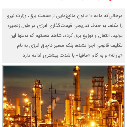
سی ان ان گزارش داد : ترامپ ۲ سنگر
درحالی‌که ماده ۱۰ قانون مانع‌زدایی از صنعت برق، وزارت نیرو
سنتی جمهوری‌خواهان را از دست می
را مکلف به حذف تدریجی قیمت‌گذاری انرژی در طول زنجیره
تولید، انتقال و توزیع برق کرده، شاهد هستیم که نه‌تنها این
دهد؟
تکلیف قانونی اجرا نشده، بلکه مسیر قاچاق انرژی به نام
بنزین برای دولت چقدر تمام می شود؟
«یارانه» و به کام «مافیا» با شدت بیشتری ادامه دارد.
یک ادعا: برخی مالکان اجاره بها را ۶۰
درصد افزایش می دهند