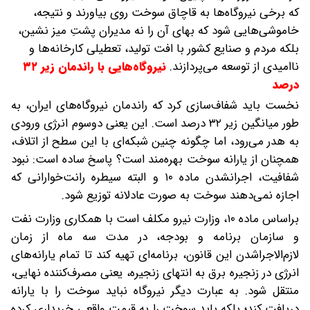
که برخی نیروگاه‌ها به قاچاق سوخت روی بیاورند و نتیجه،
خاموشی‌هایی شود که بهای آن را نه مدیران پشت‌ِ میز نشین،
بلکه مردم و صنایع کشور با افت تولید، تعطیلی کارخانه‌ها و
ناامیدی از توسعه می‌پردازند.
نیروگاه‌هایی با راندمان زیر ۳۲
درصد
نخست باید شفاف‌سازی کرد که راندمان نیروگاه‌های ایران، به‌
طور میانگین زیر ۳۲ درصد است. این یعنی دو‌سوم انرژی ورودی
به هدر می‌رود، اما چگونه چنین شبکه‌ای با این سطح از اتلاف،
همچنان از یارانه سوخت بهره‌مند است؟ پاسخ ساده است: نبود
شفافیت، اجرانشدن ماده ۱۰ و البته سیطره رانت‌خوارانی که
اجازه نمی‌دهند سوخت به‌ صورت عادلانه توزیع شود.
براساس ماده ۱۰، وزارت نیرو مکلف است با همکاری وزارت نفت
و سازمان برنامه و بودجه، در مدت سه ماه از زمان
لازم‌الاجراشدن این قانون، برنامه‌ای تهیه کند تا تمام یارانه‌های
انرژی در زنجیره برق به انتهای زنجیره، یعنی مصرف‌کننده نهایی،
منتقل شود. به‌ عبارت دیگر نیروگاه نباید سوخت را با یارانه
دریافت کند؛ بلکه باید سوخت را به قیمت واقعی خریداری کرده