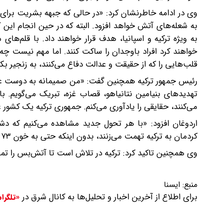
وی در ادامه خاطرنشان کرد: «در حالی که جبهه بشریت برای
به شعله‌های آتش خواهد افزود. البته که در حین انجام این ک
به ویژه ترکیه و اسپانیا، هدف قرار خواهند داد. با قلم‌های 
خواهند کرد افراد باوجدان را ساکت کنند. اما مهم نیست چه 
قلب‌هایی را که از حقیقت و عدالت دفاع می‌کنند، به زنجیر بک
رئیس جمهور ترکیه همچنین گفت: «من صمیمانه به دوست عزیز
تهدیدهای بنیامین نتانیاهو، قصاب غزه، تبریک می‌گویم. با
می‌کنند، حقایقی را یادآوری می‌کنم. جمهوری ترکیه یک کشور 
اردوغان افزود: «با هر تحول جدید مشاهده می‌کنیم که دشم
کردمان به ترکیه تهمت می‌زنند، بدون اینکه حتی به خون ۷۳ هزار غزه‌ای که دست و صورتشان را لکه‌دار کرده است، نگاهی بیندازند.»
وی همچنین تاکید کرد: ترکیه در تلاش است تا آتش‌بس را تمدید
منبع:
ایسنا
برای اطلاع از آخرین اخبار و تحلیل‌ها به کانال شرق در
«تلگرا