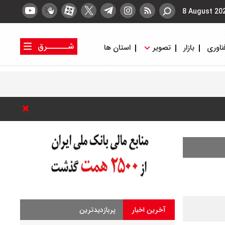
8 August 20
شــــــرق
ناوری
بازار
تصویر
استان ها
کتاب شرق
روزنامه شرق
آخرین اخبار
پربازدیدترین