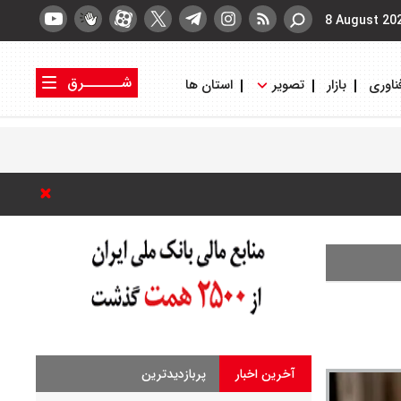
8 August 20
شــــــرق
ناوری
بازار
تصویر
استان ها
کتاب شرق
روزنامه شرق
آخرین اخبار
پربازدیدترین