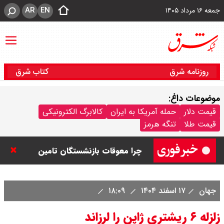
AR
EN
جمعه ۱۶ مرداد ۱۴۰۵
روزنامه شرق
کتاب شرق
موضوعات داغ:
قیمت نفت امروز جمعه ۱۶ مرداد ۱۴۰۵
قیمت دلار
حمله آمریکا به ایران
کالابرگ الکترونیکی
قیمت طلا
تنگه هرمز
/ نفت صعودی شد + جدول
چرا معوقات بازنشستگان تامین
اجتماعی پرداخت نمی شود؟
جهان
۱۷ اسفند ۱۴۰۴
۱۸:۰۹
جزئیات عرضه اولیه احیا در فرابورس
زلزله ۶ ریشتری ژاپن را لرزاند
اعلام شد