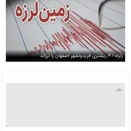
زلزله ۴.۱ ریشتری فریدونشهر اصفهان را لرزاند