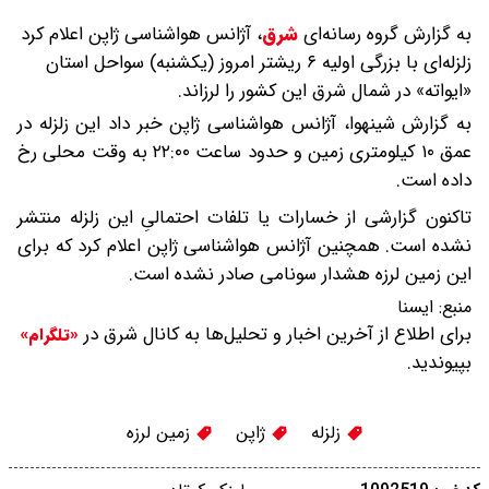
به گزارش گروه رسانه‌ای
شرق
،
آژانس هواشناسی ژاپن اعلام کرد
زلزله‌ای با بزرگی اولیه ۶ ریشتر امروز (یکشنبه) سواحل استان
«ایواته» در شمال شرق این کشور را لرزاند.
به گزارش شینهوا، آژانس هواشناسی ژاپن خبر داد این زلزله در
عمق ۱۰ کیلومتری زمین و حدود ساعت ۲۲:۰۰ به وقت محلی رخ
داده است.
تاکنون گزارشی از خسارات یا تلفات احتمالیِ این زلزله منتشر
نشده است. همچنین آژانس هواشناسی ژاپن اعلام کرد که برای
این زمین لرزه هشدار سونامی صادر نشده است.
منبع:
ایسنا
برای اطلاع از آخرین اخبار و تحلیل‌ها به کانال شرق در
«تلگرام»
بپیوندید.
زلزله
ژاپن
زمین لرزه