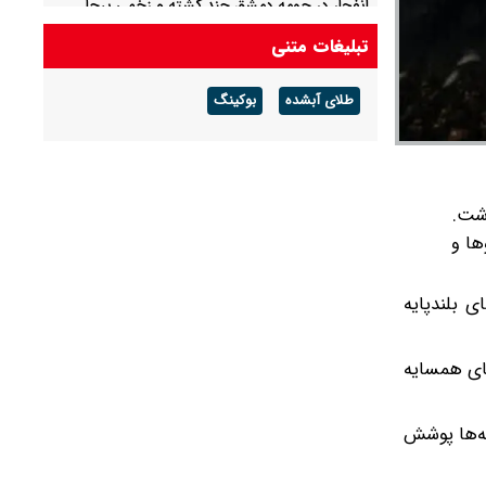
انفجار در حومه دمشق چند کشته و زخمی برجا
گذاشت
تبلیغات متنی
آمریکا تحریم‌های جدیدی علیه کوبا اعمال کرد
طلای آبشده
بوکینگ
اشت.
ها و
های بلندپایه
های همسایه
نه‌ها پوشش