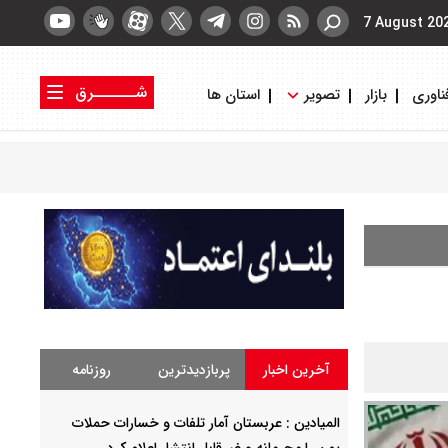
7 August 20
شــــــرق
ناوری
بازار
تصویر
استان ها
کتاب شرق
روزنامه شرق
آخرین اخبار
پربازدیدترین
روزنامه
المیادین : عربستان آمار تلفات و خسارات حملات
یمن را محرمانه و غیرقابل انتشار اعلام کرد