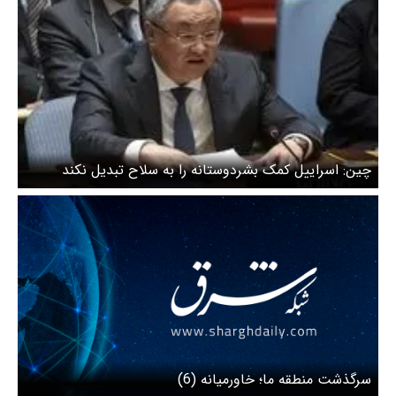
چین: اسراییل کمک بشردوستانه را به سلاح تبدیل نکند
سرگذشت منطقه ما؛ خاورمیانه (6)