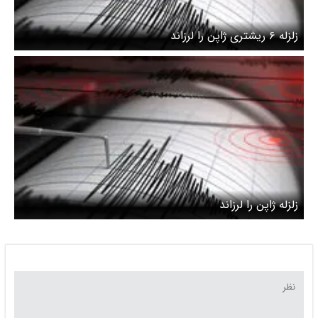
زلزله ۶ ریشتری ژاپن را لرزاند
زلزله ژاپن را لرزاند