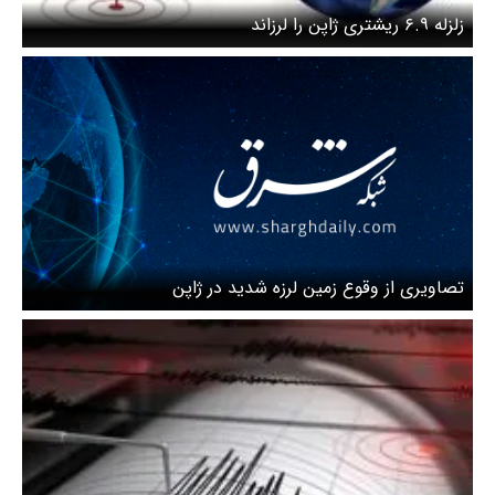
زلزله ۶.۹ ریشتری ژاپن را لرزاند
تصاویری از وقوع زمین لرزه شدید در ژاپن