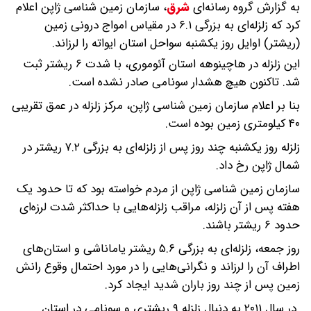
به گزارش گروه رسانه‌ای
شرق
،
سازمان زمین شناسی ژاپن اعلام
کرد که زلزله‌ای به بزرگی ۶.۱ در مقیاس امواج درونی زمین
(ریشتر) اوایل روز یکشنبه سواحل استان ایواته را لرزاند.
این زلزله در هاچینوهه استان آئوموری، با شدت ۶ ریشتر ثبت
شد. تاکنون هیچ هشدار سونامی صادر نشده است.
بنا بر اعلام سازمان زمین شناسی ژاپن، مرکز زلزله در عمق تقریبی
۴۰ کیلومتری زمین بوده است.
زلزله روز یکشنبه چند روز پس از زلزله‌ای به بزرگی ۷.۲ ریشتر در
شمال ژاپن رخ داد.
سازمان زمین شناسی ژاپن از مردم خواسته بود که تا حدود یک
هفته پس از آن زلزله، مراقب زلزله‌هایی با حداکثر شدت لرزه‌ای
حدود ۶ ریشتر باشند.
روز جمعه، زلزله‌ای به بزرگی ۵.۶ ریشتر یاماناشی و استان‌های
اطراف آن را لرزاند و نگرانی‌هایی را در مورد احتمال وقوع رانش
زمین پس از چند روز باران شدید ایجاد کرد.
در سال ۲۰۱۱ به دنبال زلزله ۹ ریشتری و سونامی در استان