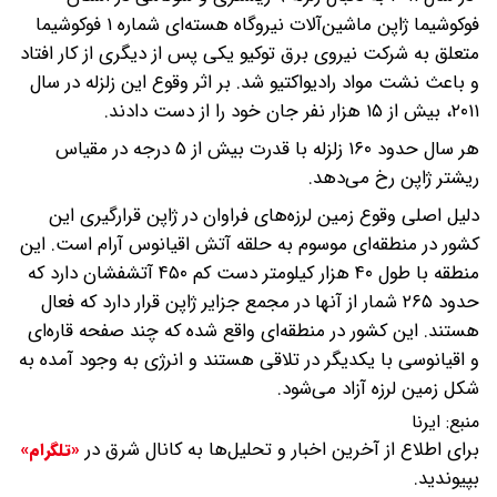
فوکوشیما ژاپن ماشین‌آلات نیروگاه هسته‌ای شماره ۱ فوکوشیما
متعلق به شرکت نیروی برق توکیو یکی پس از دیگری از کار افتاد
و باعث نشت مواد رادیواکتیو شد. بر اثر وقوع این زلزله در سال
۲۰۱۱، بیش از ۱۵ هزار نفر جان خود را از دست دادند.
هر سال حدود ۱۶۰ زلزله با قدرت بیش از ۵ درجه در مقیاس
ریشتر ژاپن رخ می‌دهد.
دلیل اصلی وقوع زمین لرزه‌های فراوان در ژاپن قرارگیری این
کشور در منطقه‌ای موسوم به حلقه آتش اقیانوس آرام است. این
منطقه با طول ۴۰ هزار کیلومتر دست کم ۴۵۰ آتشفشان دارد که
حدود ۲۶۵ شمار از آنها در مجمع جزایر ژاپن قرار دارد که فعال
هستند. این کشور در منطقه‌ای واقع شده که چند صفحه قاره‌ای
و اقیانوسی با یکدیگر در تلاقی هستند و انرژی به وجود آمده به
شکل زمین لرزه آزاد می‌شود.
منبع:
ایرنا
برای اطلاع از آخرین اخبار و تحلیل‌ها به کانال شرق در
«تلگرام»
بپیوندید.