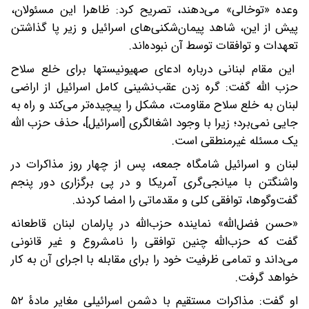
وعده «توخالی» می‌دهند، تصریح کرد: ظاهرا این مسئولان،
پیش از این، شاهد پیمان‌شکنی‌های اسرائیل و زیر پا گذاشتن
تعهدات و توافقات توسط آن نبوده‌اند.
این مقام لبنانی درباره ادعای صهیونیستها برای خلع سلاح
حزب الله گفت: گره زدن عقب‌نشینی کامل اسرائیل از اراضی
لبنان به خلع سلاح مقاومت، مشکل را پیچیده‌تر می‌کند و راه به
جایی نمی‌برد؛ زیرا با وجود اشغالگری [اسرائیل]، حذف حزب الله
یک مسئله غیرمنطقی است.
لبنان و اسرائیل شامگاه جمعه، پس از چهار روز مذاکرات در
واشنگتن با میانجی‌گری آمریکا و در پی برگزاری دور پنجم
گفت‌وگوها، توافقی کلی و مقدماتی را امضا کردند.
«حسن فضل‌الله» نماینده حزب‌الله در پارلمان لبنان قاطعانه
گفت که حزب‌الله چنین توافقی را نامشروع و غیر قانونی
می‌داند و تمامی ظرفیت خود را برای مقابله با اجرای آن به کار
خواهد گرفت.
او گفت: مذاکرات مستقیم با دشمن اسرائیلی مغایر مادۀ ۵۲