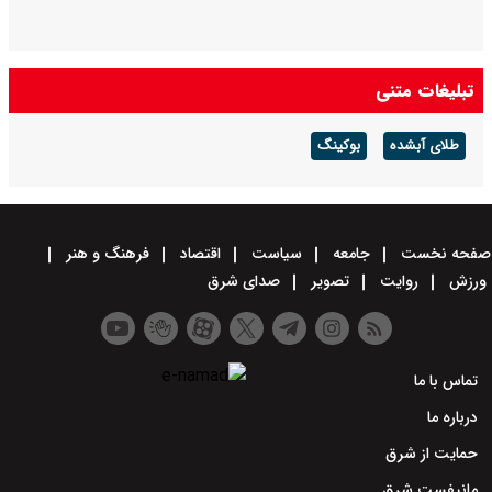
تبلیغات متنی
طلای آبشده
بوکینگ
صفحه نخست
جامعه
سیاست
اقتصاد
فرهنگ و هنر
ورزش
روایت
تصویر
صدای شرق
تماس با ما
درباره ما
حمایت از شرق
مانیفست شرق