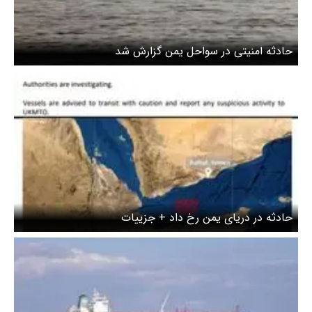
حادثه امنیتی در سواحل یمن گزارش شد
حادثه در دریای یمن رخ داد + جزییات