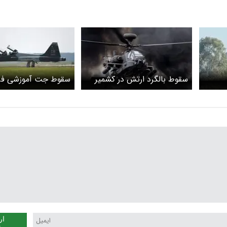
سقوط بالگرد ارتش در کشمیر
سقوط جت آموزشی فر
ن
پاکستان؛ همه سرنشینان کشته
نیروی هوایی آمریکا
وریون
شدند
ار