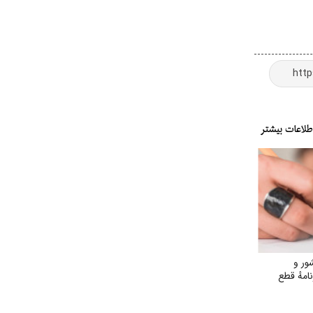
ر و
امهٔ قطع