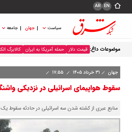
AR
EN
سیاست
جهان
جامعه
موضوعات داغ:
قیمت دلار
حمله آمریکا به ایران
کالابرگ الک
جهان
۳۱ خرداد ۱۴۰۵
۱۷:۵۵
سقوط هواپیمای اسرائیلی در نزدیکی واشنگ
منابع عبری از کشته شدن سه اسرائیلی در حادثه سقوط یک 