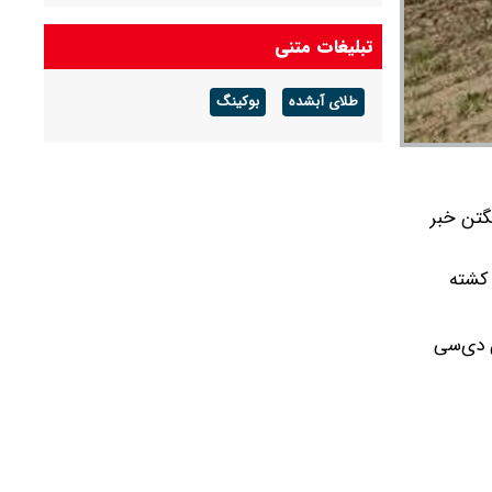
تبلیغات متنی
طلای آبشده
بوکینگ
گتن خبر
 کشته
ن دی‌سی