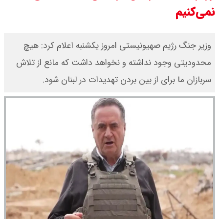
نمی‌کنیم
یک ادعا: برخی مالکان اجاره بها را ۶۰
درصد افزایش می دهند
وزیر جنگ رژیم صهیونیستی امروز یکشنبه اعلام کرد: هیچ
محدودیتی وجود نداشته و نخواهد داشت که مانع از تلاش
رهبر انقلاب با مسعود پزشکیان دیدار
سربازان ما برای از بین بردن تهدیدات در لبنان شود.
کرد / درباره مشکلات کشور و تعامل
اقتصادی با طرفهای خارجی گفتگو شد