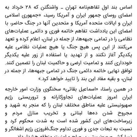
اساس بند اول تفاهم‌نامه تهران ـ‌ واشنگتن که ۲۸ خرداد به
امضای روسای جمهور ایران و آمریکا رسید، «جمهوری اسلامی
ایران و ایالات متحده آمریکا و متحدین آنها در جنگ حاضر، با
امضای این یادداشت تفاهم خاتمه فوری و دائمی عملیات‌های
نظامی را در تمامی جبهه‌ها، از جمله در لبنان، اعلام کرده و تعهد
می‌کنند از این پس هیچ جنگ یا هیچ عملیات نظامی علیه
یکدیگر آغاز نکنند و از تهدید یا استفاده از زور علیه یکدیگر
خودداری کنند و تمامیت ارضی و حاکمیت لبنان را تضمین کنند.
توافق نهایی خاتمه دائمی جنگ در تمامی جبهه‌ها، از جمله در
لبنان، و بقیه مفاد این بند را تایید خواهد کرد.»
در همین راستا، «اسماعیل بقائی» سخنگوی وزارت امور خارجه
ایران امروز عملیات‌های تجاوزکارانه و تروریستی رژیم
صهیونیستی علیه مناطق مختلف لبنان را که منجر به شهید و
مجروح شدن ده‌ها لبنانی و تخریب منازل مردم و
زیرساخت‌های این کشور شده است به شدت محکوم کرد و
نسبت به تبعات جدی و فوری تداوم جنگ‌افروزی رژیم اشغالگر و
نسل‌کش صهیونیستی بر صلح و امنیت منطقه هشدار داد.