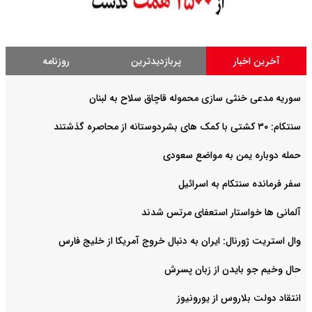
آخرین اخبار
پربازدیدترین
روزنامه
سوریه مدعی خنثی سازی محموله قاچاق سلاح به لبنان
سنتکام: ۳۰ کشتی با کمک های بشردوستانه از محاصره گذشتند
حمله دوباره یمن به مواضع سعودی
سفر فرمانده سنتکام به اسرائیل
آلمانی ها خواستار استعفای مرتس شدند
وال استریت ژورنال: ایران به دنبال خروج آمریکا از خلیج فارس
حال وخیم جو بایدن از زبان پسرش
انتقاد دولت بلاروس از یورونیوز