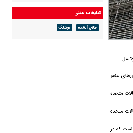
تبلیغات متنی
طلای آبشده
بوکینگ
وکسل
شورهای عضو
الات متحده
‌های ایالات متحده
است که در