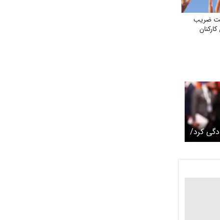
اخت ضریب
کارکنان
ادگی کرد/
روند
مریکا