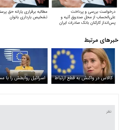
درخواست بررسی و پرداخت
مطالبه برقراری یارانه حق پرستا
علی‌الحساب از محل صندوق آتیه و
تشخیص بارداری بانوان
پس‌انداز کارکنان بانک صادرات ایران
خبرهای مرتبط
کالاس در واکنش به قطع ارتباط
اسرائیل روابطش را با م
تل‌آویو: گفت‌وگو پایه دیپلماسی
سیاست خارجی اتحادیه ا
است
قطع کرد