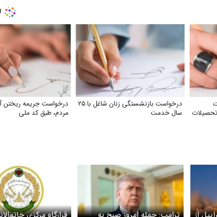
ت
درخواست بازنشستگی زنان شاغل با ۲۵
درخواست جریمه ریختن آ
 تحصیلات
سال خدمت
مردم، طبق کد ملی
ییل از
ترامپ: حمله امروز صبح به
قرارگاه مرکزی خاتم‌الان