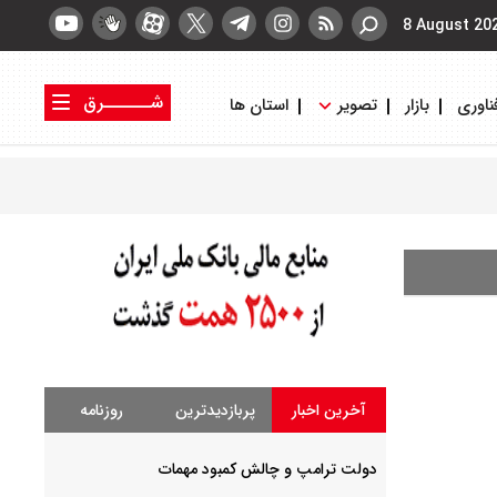
8 August 20
شــــــرق
ناوری
بازار
تصویر
استان ها
کتاب شرق
روزنامه شرق
آخرین اخبار
پربازدیدترین
روزنامه
دولت ترامپ و چالش کمبود مهمات