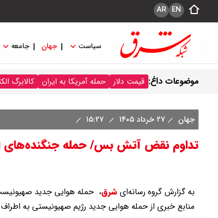
AR
EN
سیاست
جهان
جامعه
موضوعات داغ:
قیمت دلار
حمله آمریکا به ایران
کالابرگ الک
جهان
۲۷ خرداد ۱۴۰۵
۱۵:۲۷
تداوم نقض آتش بس/ حمله جنگنده‌های اسر
به گزارش گروه رسانه‌ای
شرق
،
حمله هوایی جدید صهیونیست‌
منابع خبری از حمله هوایی جدید رژیم صهیونیستی به اطراف ش