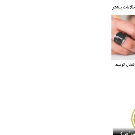
شغال توسط
بیا(ص):