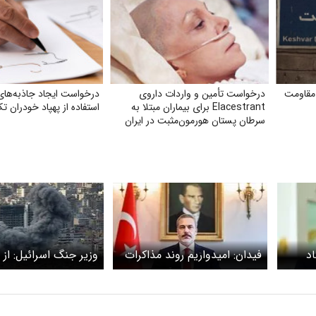
مقاومت
درخواست تأمین و واردات داروی
درخواست ایجاد جاذبه‌های
Elacestrant برای بیماران مبتلا به
استفاده از پهپاد خودران تک
سرطان پستان هورمون‌مثبت در ایران
اد
فیدان: امیدواریم روند مذاکرات
وزیر جنگ اسرائیل: از ل
ه
آمریکا و ایران به سرعت به
سوریه و غزه عقب‌نشی
نتیجه برسد
نخواهیم کرد