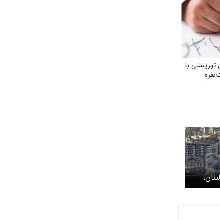
 توریستی با
‌نفره
بنان،
نی