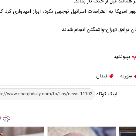
ر همانند قبل از جنگ باز بماند.
هور آمریکا به اعتراضات اسرائیل توجهی نکرد، ابراز امیدواری کرد ک
دن توافق تهران-واشنگتن انجام شدند.
بپیوندید.
م»
سوریه
فیدان
لینک کوتاه