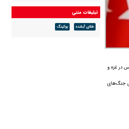
تبلیغات متنی
طلای آبشده
بوکینگ
س در غزه و
وی جنگ‌های