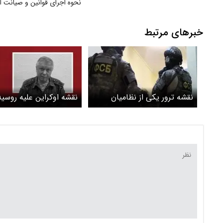
نحوه اجرای قوانین و صیانت ا
بازنشستگان تأمین اجتماعی
خبرهای مرتبط
نقشه ترور یکی از نظامیان
نقشه اوکراین علیه روسیه
برجسته روسیه خنثی شد
ژنرال‌های روسی ادامه دار