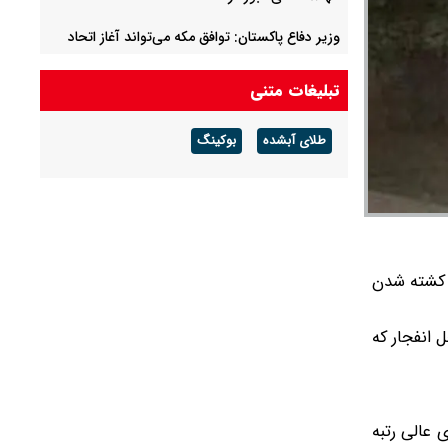
وزیر دفاع پاکستان: توافق مکه می‌تواند آغاز اتحاد
جهان اسلام باشد/ درهای این توافق نباید به روی
سایر کشورهای اسلامی بسته باشد
تبلیغات متنی
۱۱ سناتور آمریکایی قطعنامه توقف جنگ با ایران را
طلای آبشده
بوکینگ
ارائه کردند
هشدار چین به ژاپن درباره سلاح هسته‌ای: «با آتش
بازی نکنید»
و کشته شدن
 انفجار که
 عالی رتبه