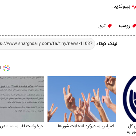
بپیوندید.
م»
روسیه
ترور
لینک کوتاه
 کل
اعتراض به دیرکرد انتخابات شوراها
درخواست لغو بسته شدن فر
ر به