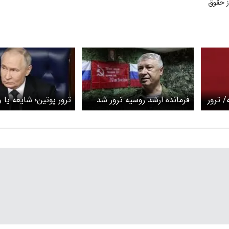
ز حقوق
/ ترور
فرمانده ارشد روسیه ترور شد
ترور پوتین؛ شایعه یا 
د
+ ویدئو