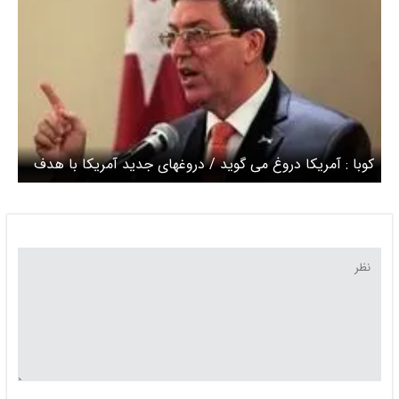
کوبا : آمریکا دروغ می گوید / دروغهای جدید آمریکا با هدف
حمله نظامی است