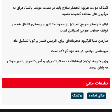
ائتلاف دولت عراق: انحصار سلاح باید در دست دولت باشد/ عراق به
درگیری‌های منطقه کشیده نشود
لبنان خواستار خروج اسرائیل از حدود ۶۰ شهر و روستای اشغال شده‌ و
توقف حملات هوایی اسرائیل است
سازمان سیا کارگروه محرمانه‌ای برای افزایش فشار بر کوبا تشکیل داد
دیپلماسی ترامپ در حد مهد کودک است
وزیر خارجه ترکیه: ان‌شاءالله که مذاکرات ایران و آمریکا امروز با خبر خوش
به پایان برسد
تبادل اطلاعاتی آمریکا با اوکراین در بحبوجه حملات سنگین روسیه مجددا
تبلیغات متنی
افزایش یافت
طلای آبشده
بوکینگ