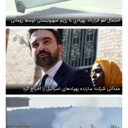
احتمال لغو قرارداد پهپادی با رژیم صهیونیستی توسط رومانی
ممدانی شرکت سازنده پهپادهای اسرائیل را اخراج کرد