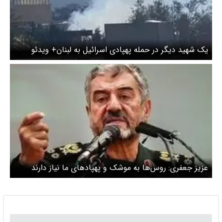
یک شهید دیگر در حمله پهپادی اسرائیل به لبنان+ ویدئو
عزیز جعفری: روس‌ها به موشک و پهپادهای ما نیاز دارند