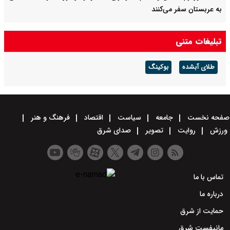
به عربستان سفر می‌کنند
دیدار السیسی و پادشاه بحرین در مصر؛ تأکید بر لزوم تشدید تلاش‌ها
تبلیغات متنی
برای تقویت صلح، ثبات و امنیت در منطقه
طلای آبشده
بوکینگ
صفحه نخست
جامعه
سیاست
اقتصاد
فرهنگ و هنر
ورزش
روایت
تصویر
صدای شرق
تماس با ما
درباره ما
حمایت از شرق
مانیفست شرق