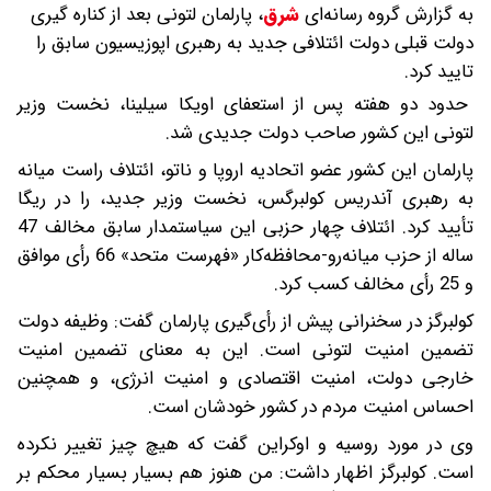
به گزارش گروه رسانه‌ای
شرق
،
پارلمان لتونی بعد از کناره گیری
دولت قبلی دولت ائتلافی جدید به رهبری اپوزیسیون سابق را
تایید کرد.
حدود دو هفته پس از استعفای اویکا سیلینا، نخست وزیر
لتونی این کشور صاحب دولت جدیدی شد.
پارلمان این کشور عضو اتحادیه اروپا و ناتو، ائتلاف راست میانه
به رهبری آندریس کولبرگس، نخست وزیر جدید، را در ریگا
تأیید کرد. ائتلاف چهار حزبی این سیاستمدار سابق مخالف 47
ساله از حزب میانه‌رو-محافظه‌کار «فهرست متحد» 66 رأی موافق
و 25 رأی مخالف کسب کرد.
کولبرگز در سخنرانی پیش از رأی‌گیری پارلمان گفت: وظیفه دولت
تضمین امنیت لتونی است. این به معنای تضمین امنیت
خارجی دولت، امنیت اقتصادی و امنیت انرژی، و همچنین
احساس امنیت مردم در کشور خودشان است.
وی در مورد روسیه و اوکراین گفت که هیچ چیز تغییر نکرده
است. کولبرگز اظهار داشت: من هنوز هم بسیار بسیار محکم بر