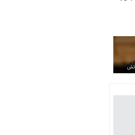
رتش
زب الله