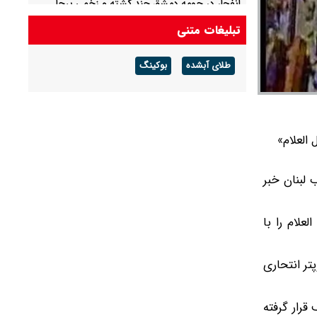
انفجار در حومه دمشق چند کشته و زخمی برجا
گذاشت
تبلیغات متنی
آمریکا تحریم‌های جدیدی علیه کوبا اعمال کرد
طلای آبشده
بوکینگ
 العلام»
 لبنان خبر
 العلام را با
تر انتحاری
قرار گرفته