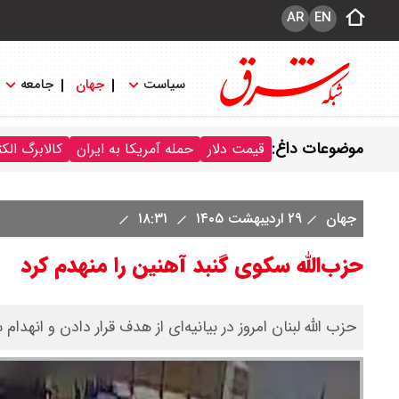
AR
EN
سیاست
جهان
جامعه
موضوعات داغ:
قیمت دلار
حمله آمریکا به ایران
کالابرگ الک
جهان
۲۹ اردیبهشت ۱۴۰۵
۱۸:۳۱
حزب‌الله سکوی گنبد آهنین را منهدم کرد
​حزب الله لبنان امروز در بیانیه‌ای از هدف قرار دادن و انهد