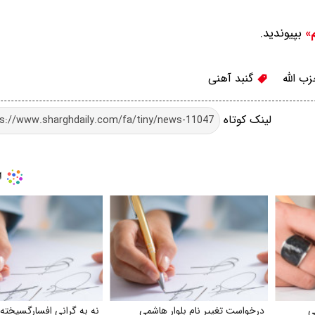
بپیوندید.
م»
ب الله
گنبد آهنی
لینک کوتاه
ی
درخواست تغییر نام بلوار هاشمی
نه به گرانی افسارگسیخته