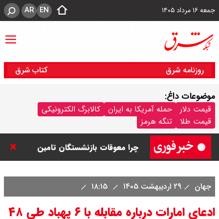
AR
EN
جمعه ۱۶ مرداد ۱۴۰۵
روزنامه شرق
کتاب شرق
موضوعات داغ:
قیمت نفت امروز جمعه ۱۶ مرداد ۱۴۰۵
قیمت دلار
حمله آمریکا به ایران
کالابرگ الکترونیکی
قیمت طلا
تنگه هرمز
/ نفت صعودی شد + جدول
چرا معوقات بازنشستگان تامین
اجتماعی پرداخت نمی شود؟
جهان
۲۹ اردیبهشت ۱۴۰۵
۱۸:۱۵
جزئیات عرضه اولیه احیا در فرابورس
ادعای امارات درباره مقابله با ۶ پهباد طی ۴۸
اعلام شد