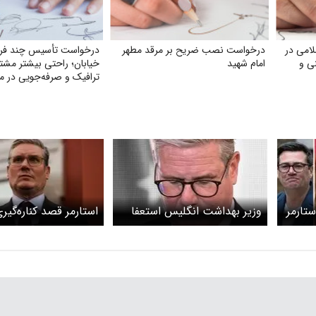
امی در
درخواست نصب ضریح بر مرقد مطهر
درخواست تأسیس چند فرو
نی و
امام شهید
خیابان؛ راحتی بیشتر مشت
ترافیک و صرفه‌جویی در م
ستارمر
وزیر بهداشت انگلیس استعفا
استارمر قصد کناره‌گیری
کرد؛ شورش در کابینه استارمر